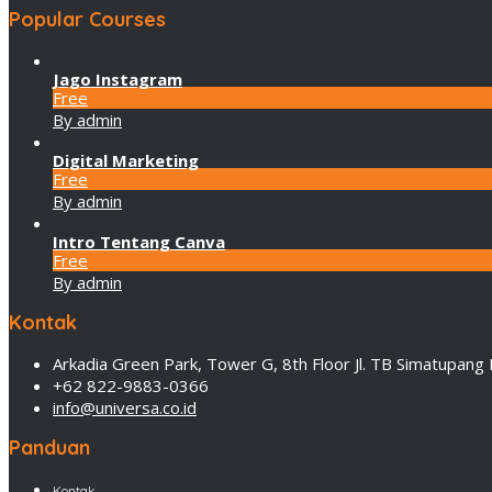
Popular Courses
Jago Instagram
Free
By admin
Digital Marketing
Free
By admin
Intro Tentang Canva
Free
By admin
Kontak
Arkadia Green Park, Tower G, 8th Floor Jl. TB Simatupang 
+62 822-9883-0366
info@universa.co.id
Panduan
Kontak