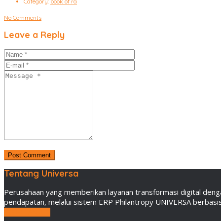
Category:
book of ra
No Comments
Leave a Reply
Tentang Universa
Perusahaan yang memberikan layanan transformasi digital deng
pendapatan, melalui sistem ERP Philantropy UNIVERSA berbasis 
LEBIH LANJUT