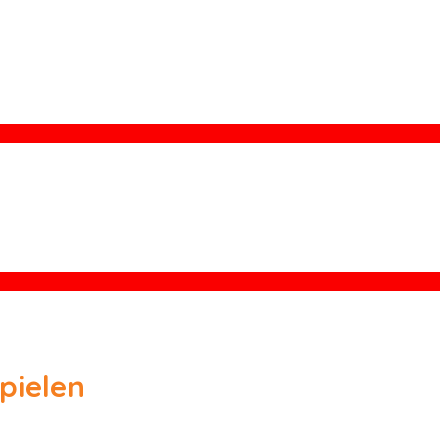
pielen