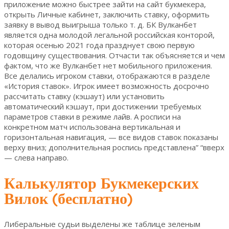
приложение можно быстрее зайти на сайт букмекера,
открыть Личные кабинет, заключить ставку, оформить
заявку в вывод выигрыша только т. д. БК Вулканбет
является одна молодой легальной российская конторой,
которая осенью 2021 года празднует свою первую
годовщину существования. Отчасти так объясняется и чем
фактом, что же Вулканбет нет мобильного приложения.
Все делались игроком ставки, отображаются в разделе
«История ставок». Игрок имеет возможность досрочно
рассчитать ставку (кэшаут) или установить
автоматический кэшаут, при достижении требуемых
параметров ставки в режиме лайв. А росписи на
конкретном матч использована вертикальная и
горизонтальная навигация, — все видов ставок показаны
верху вниз; дополнительная роспись представлена” “вверх
— слева направо.
Калькулятор Букмекерских
Вилок (бесплатно)
Либеральные судьи выделены же таблице зеленым