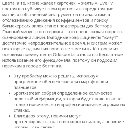
цвета, а те, ктоне жалеет карточек, – желтым. LiveTV
постоянно публикует свои прогнозы на предстоящие
матчи, а собственный инструментов по аналитике а
отслеживанию движения коэффициентов и поиску
букмекерских вилок станет подспорьем для беттора.
Главный минус этого сервиса – это очень низкая скорость
сканирований линий. Выгодные коэффициенты “живут”
достаточно непродолжительное время, и система может
некоторые одним них просто не заметить. К вторым из
основных преимуществ Oddsportal относится бесплатное
использование его функционала, поэтому он подходил
новичкам в городе беттинга.
Эту проблему можно решить, используя
программное обеспечение для смартфонов и
планшетов.
Sport-stream собрал определенное количество
полезной информации, которая будет полезным не
только новичкам, но и профессиональным игрокам на
ставках.
Благодаря этому, новички могут
протестироватьстратегию игрына вилках, а знавшие
игроки – сам сервис.