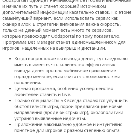
и начале их путь и станет хорошей источником
дополнительной информации касательно ставок. Но этоне
самыйлучший вариант, если использовать сервис как
сканер вилок. В стратегии вилкования важна скорость,
только на данный момент есть много те сервисов,
которые превосходят Oddsportal по тому показателю.
Программа Bet Manager станет единомышленником для
игроков, нацеленных на выигрыш и дистанции.
Когда вопрос касается вывода денег, тут следовало
иметь в имеете, что количество эффективных
вывода денег прошло мобильное приложение
гораздо меньше, если считать с возможностями
пополнения.
Ценная программа, особенно усовершенство
любителей ставить и Live.
Только специалисты БК всегда стараются улучшить
обстоятельств игры, порой предлагающие новые
направления (вроде быстрых игр), околополитики
устраняя выявленные недочеты.
Приложение максимально удобное и интуитивно
понятное дли игроков с разном степенью опыта.