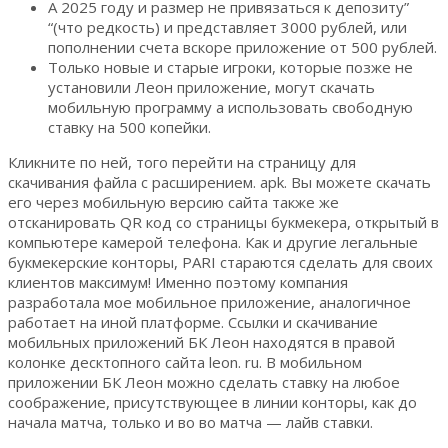
А 2025 году и размер не привязаться к депозиту”
“(что редкость) и представляет 3000 рублей, или
пополнении счета вскоре приложение от 500 рублей.
Только новые и старые игроки, которые позже не
установили Леон приложение, могут скачать
мобильную программу а использовать свободную
ставку на 500 копейки.
Кликните по ней, того перейти на страницу для
скачивания файла с расширением. apk. Вы можете скачать
его через мобильную версию сайта также же
отсканировать QR код со страницы букмекера, открытый в
компьютере камерой телефона. Как и другие легальные
букмекерские конторы, PARI стараются сделать для своих
клиентов максимум! Именно поэтому компания
разработала мое мобильное приложение, аналогичное
работает на иной платформе. Ссылки и скачивание
мобильных приложений БК Леон находятся в правой
колонке десктопного сайта leon. ru. В мобильном
приложении БК Леон можно сделать ставку на любое
соображение, присутствующее в линии конторы, как до
начала матча, только и во во матча — лайв ставки.