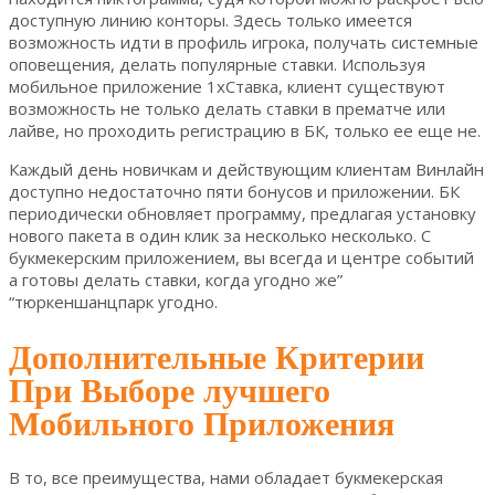
доступную линию конторы. Здесь только имеется
возможность идти в профиль игрока, получать системные
оповещения, делать популярные ставки. Используя
мобильное приложение 1хСтавка, клиент существуют
возможность не только делать ставки в прематче или
лайве, но проходить регистрацию в БК, только ее еще не.
Каждый день новичкам и действующим клиентам Винлайн
доступно недостаточно пяти бонусов и приложении. БК
периодически обновляет программу, предлагая установку
нового пакета в один клик за несколько несколько. С
букмекерским приложением, вы всегда и центре событий
а готовы делать ставки, когда угодно же”
“тюркеншанцпарк угодно.
Дополнительные Критерии
При Выборе лучшего
Мобильного Приложения
В то, все преимущества, нами обладает букмекерская