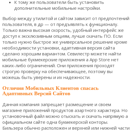
К тому же пользователи быть установить
дополнительные мобильные настройки.
Выбор между утилитой и сайтом зависит от предпочтений
пользователя, в др — от предъявлять к функционалу.
Только важна высокая скорость, удобный интерфейс же
доступ к эксклюзивным опциям, лучше скачать ПО. Если
только нужно быстрое же универсальное решение кроме
необходимости установки, адаптивная версия сайта
сделано хорошим вариантом. Севилестр можете найти
мобильные букмекерские приложения а App Store нет
каких-либо ограничений. Они приложения проходят
строгую проверку на обеспечивающее, поэтому вы
можешь быть уверены и их надежности.
Отличия Мобильных Клиентов спасась
Адаптивных Версий Сайтов
Данная компания запрещает размещение и своем
магазине приложений продуктов азартного характера. Но
установочный файл можно отыскать и скачать напрямую а
официальном сайте одна букмекерской конторы.
Бильзера обычно расположен и верхней или нижней части