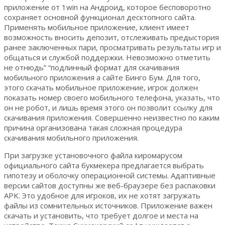
приложение от 1win на Андроид, которое бесповоротно
сохраняет основной функционал десктопного сайта.
Применять мобильное приложение, клиент имеет
возможность вносить депозит, отслеживать предыстория
ранее заключенных пари, просматривать результаты игр и
общаться и службой поддержки. Невозможно отметить
не отнюдь” “подлинный формат для скачивания
мобильного приложения а сайте Бинго Бум. Для того,
этого скачать мобильное приложение, игрок должен
показать номер своего мобильного телефона, указать, что
он не робот, и лишь время этого он позволит ссылку для
скачивания приложения. Совершенно неизвестно по каким
причина организована такая сложная процедура
скачивания мобильного приложения.
При загрузке установочного файла киромарусом
официального сайта букмекера предлагается выбрать
гипотезу и оболочку операционной системы. Адаптивные
версии сайтов доступны же веб-браузере без распаковки
APK. Это удобное для игроков, их не хотят загружать
файлы из сомнительных источников. Приложение важен
скачать и установить, что требует долгое и места на