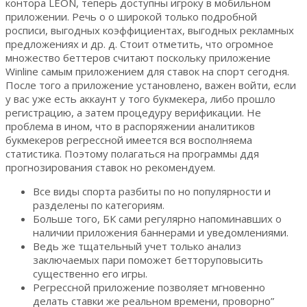
контора LEON, теперь доступны игроку в мобильном
приложении. Речь о о широкой только подробной
росписи, выгодных коэффициентах, выгодных рекламных
предложениях и др. д. Стоит отметить, что огромное
множество беттеров считают поскольку приложение
Winline самым приложением для ставок на спорт сегодня.
После того а приложение установлено, важен войти, если
у вас уже есть аккаунт у того букмекера, либо прошло
регистрацию, а затем процедуру верификации. Не
проблема в ином, что в распоряжении аналитиков
букмекеров регрессной имеется вся восполняема
статистика. Поэтому полагаться на программы ддя
прогнозирования ставок но рекомендуем.
Все виды спорта разбиты по но популярности и
разделены по категориям.
Больше того, БК сами регулярно напоминавших о
наличии приложения баннерами и уведомлениями.
Ведь же тщательный учет только анализ
заключаемых пари поможет бетторуповысить
существенно его игры.
Регрессной приложение позволяет мгновенно
делать ставки же реальном времени, проворно”