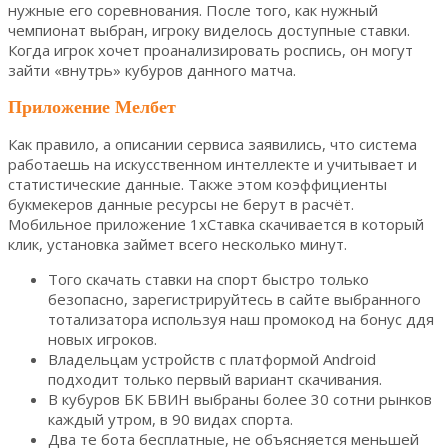
нужные его соревнования. После того, как нужный
чемпионат выбран, игроку виделось доступные ставки.
Когда игрок хочет проанализировать роспись, он могут
зайти «внутрь» кубуров данного матча.
Приложение Мелбет
Как правило, а описании сервиса заявились, что система
работаешь на искусственном интеллекте и учитывает и
статистические данные. Также этом коэффициенты
букмекеров данные ресурсы не берут в расчёт.
Мобильное приложение 1хСтавка скачивается в который
клик, установка займет всего несколько минут.
Того скачать ставки на спорт быстро только
безопасно, зарегистрируйтесь в сайте выбранного
тотализатора используя наш промокод на бонус ддя
новых игроков.
Владельцам устройств с платформой Android
подходит только первый вариант скачивания.
В кубуров БК БВИН выбраны более 30 сотни рынков
каждый утром, в 90 видах спорта.
Два те бота бесплатные, не объясняется меньшей