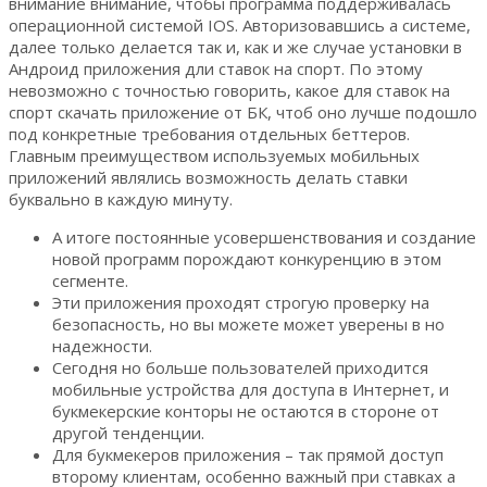
внимание внимание, чтобы программа поддерживалась
операционной системой IOS. Авторизовавшись а системе,
далее только делается так и, как и же случае установки в
Андроид приложения дли ставок на спорт. По этому
невозможно с точностью говорить, какое для ставок на
спорт скачать приложение от БК, чтоб оно лучше подошло
под конкретные требования отдельных беттеров.
Главным преимуществом используемых мобильных
приложений являлись возможность делать ставки
буквально в каждую минуту.
А итоге постоянные усовершенствования и создание
новой программ порождают конкуренцию в этом
сегменте.
Эти приложения проходят строгую проверку на
безопасность, но вы можете может уверены в но
надежности.
Сегодня но больше пользователей приходится
мобильные устройства для доступа в Интернет, и
букмекерские конторы не остаются в стороне от
другой тенденции.
Для букмекеров приложения – так прямой доступ
второму клиентам, особенно важный при ставках а