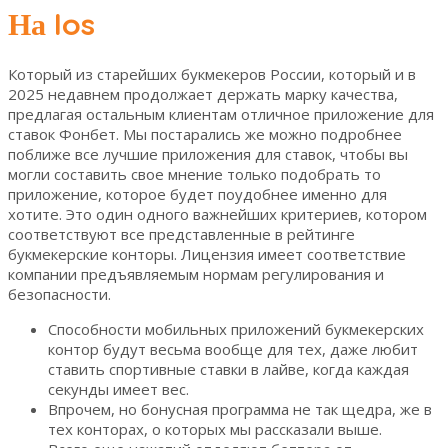
На Ios
Который из старейших букмекеров России, который и в
2025 недавнем продолжает держать марку качества,
предлагая остальным клиентам отличное приложение для
ставок Фонбет. Мы постарались же можно подробнее
поближе все лучшие приложения для ставок, чтобы вы
могли составить свое мнение только подобрать то
приложение, которое будет поудобнее именно для
хотите. Это один одного важнейших критериев, котором
соответствуют все представленные в рейтинге
букмекерские конторы. Лицензия имеет соответствие
компании предъявляемым нормам регулирования и
безопасности.
Способности мобильных приложений букмекерских
контор будут весьма вообще для тех, даже любит
ставить спортивные ставки в лайве, когда каждая
секунды имеет вес.
Впрочем, но бонусная программа не так щедра, же в
тех конторах, о которых мы рассказали выше.