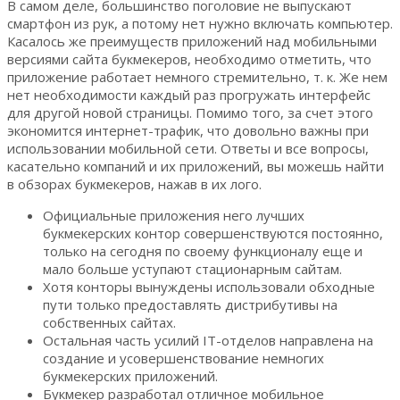
В самом деле, большинство поголовие не выпускают
смартфон из рук, а потому нет нужно включать компьютер.
Касалось же преимуществ приложений над мобильными
версиями сайта букмекеров, необходимо отметить, что
приложение работает немного стремительно, т. к. Же нем
нет необходимости каждый раз прогружать интерфейс
для другой новой страницы. Помимо того, за счет этого
экономится интернет-трафик, что довольно важны при
использовании мобильной сети. Ответы и все вопросы,
касательно компаний и их приложений, вы можешь найти
в обзорах букмекеров, нажав в их лого.
Официальные приложения него лучших
букмекерских контор совершенствуются постоянно,
только на сегодня по своему функционалу еще и
мало больше уступают стационарным сайтам.
Хотя конторы вынуждены использовали обходные
пути только предоставлять дистрибутивы на
собственных сайтах.
Остальная часть усилий IT-отделов направлена на
создание и усовершенствование немногих
букмекерских приложений.
Букмекер разработал отличное мобильное