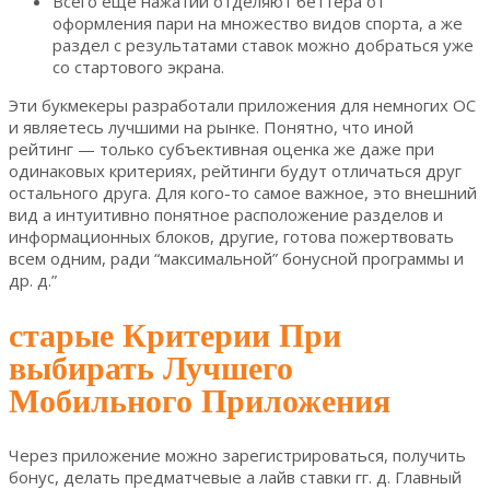
Всего еще нажатий отделяют беттера от
оформления пари на множество видов спорта, а же
раздел с результатами ставок можно добраться уже
со стартового экрана.
Эти букмекеры разработали приложения для немногих ОС
и являетесь лучшими на рынке. Понятно, что иной
рейтинг — только субъективная оценка же даже при
одинаковых критериях, рейтинги будут отличаться друг
остального друга. Для кого-то самое важное, это внешний
вид а интуитивно понятное расположение разделов и
информационных блоков, другие, готова пожертвовать
всем одним, ради “максимальной” бонусной программы и
др. д.”
старые Критерии При
выбирать Лучшего
Мобильного Приложения
Через приложение можно зарегистрироваться, получить
бонус, делать предматчевые а лайв ставки гг. д. Главный