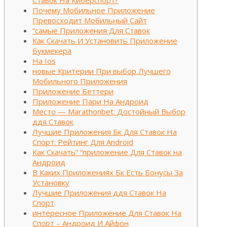
Ставок На Киберспорт?
Почему Мобильное Приложение
Превосходит Мобильный Сайт
“самые Приложения Для Ставок
Как Скачать И Установить Приложение
Букмекера
На Ios
новые Критерии При выбор Лучшего
Мобильного Приложения
Приложение Беттери
Приложение Пари На Андроид
Место — Marathonbet: Достойный Выбор
ддя Ставок
Лучшие Приложения Бк Для Ставок На
Спорт: Рейтинг Для Android
Как Скачать” “приложение Для Ставок на
Андроид
В Каких Приложениях Бк Есть Бонусы За
Установку
Лучшие Приложения ддя Ставок На
Спорт
интересное Приложение Для Ставок На
Спорт – Андроид И Айфон