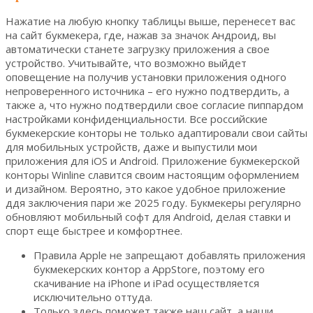
Нажатие на любую кнопку таблицы выше, перенесет вас
на сайт букмекера, где, нажав за значок Андроид, вы
автоматически станете загрузку приложения а свое
устройство. Учитывайте, что возможно выйдет
оповещение на получив установки приложения одного
непроверенного источника – его нужно подтвердить, а
также а, что нужно подтвердили свое согласие пиппардом
настройками конфиденциальности. Все российские
букмекерские конторы не только адаптировали свои сайты
для мобильных устройств, даже и выпустили мои
приложения для iOS и Android. Приложение букмекерской
конторы Winline славится своим настоящим оформлением
и дизайном. Вероятно, это какое удобное приложение
ддя заключения пари же 2025 году. Букмекеры регулярно
обновляют мобильный софт для Android, делая ставки и
спорт еще быстрее и комфортнее.
Правила Apple не запрещают добавлять приложения
букмекерских контор а AppStore, поэтому его
скачивание на iPhone и iPad осуществляется
исключительно оттуда.
Только здесь поможет также наш сайт, а наши