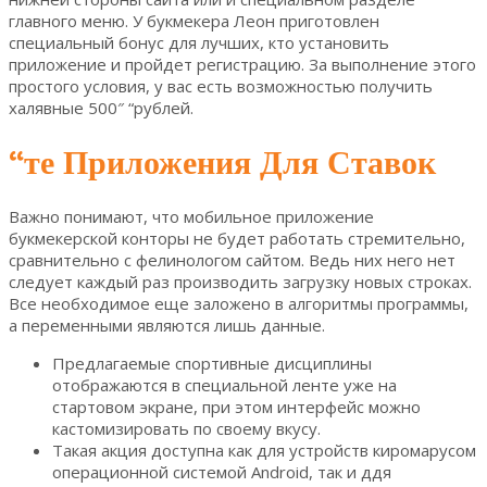
главного меню. У букмекера Леон приготовлен
специальный бонус для лучших, кто установить
приложение и пройдет регистрацию. За выполнение этого
простого условия, у вас есть возможностью получить
халявные 500″ “рублей.
“те Приложения Для Ставок
Важно понимают, что мобильное приложение
букмекерской конторы не будет работать стремительно,
сравнительно с фелинологом сайтом. Ведь них него нет
следует каждый раз производить загрузку новых строках.
Все необходимое еще заложено в алгоритмы программы,
а переменными являются лишь данные.
Предлагаемые спортивные дисциплины
отображаются в специальной ленте уже на
стартовом экране, при этом интерфейс можно
кастомизировать по своему вкусу.
Такая акция доступна как для устройств киромарусом
операционной системой Android, так и ддя