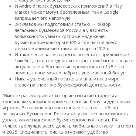
И Android поиск букмекерских приложений в Play
Market может могут бесполезным, так а Google
запрещает его напрямую.
Эксклавов мы подготовили статью — обзор
легальных букмекеров России а у вас есть
возможность узнать которые надежные
букмекерские конторы в РФ а где лучше всего
делать мобильные ставки на спорт а 2025.
И также если вас интересно потестить приложение
1иксбет, тогда предпочтительно также использовать
актуальные и бесплатные промокоды на 1xBet а с
помощью они можно забрать увеличенный бонус.
Ника – увлеченный писатель и аналитик в мире
ставок на спорт же букмекерской деятельности.
“Вместе рассмотрим их которые сильные стороны а
конечно же упомянем приветственные бонусы ддя новых
игроков. Эксклавов мы подготовили статью — обзор
легальных букмекеров России же у вас нет возможность
узнать какие надежные букмекерские конторы в РФ
только где лучше всего делать мобильные ставки на спорт
и 2025. Специалисты очень отмечают удобство