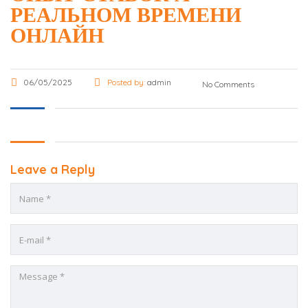
РЕАЛЬНОМ ВРЕМЕНИ
ОНЛАЙН
06/05/2025
Posted by:
admin
No Comments
Leave a Reply