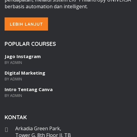
berbasis automation dan intelligent.
LEBIH LANJUT
POPULAR COURSES
Jago Instagram
BY ADMIN
Digital Marketing
BY ADMIN
Intro Tentang Canva
BY ADMIN
KONTAK
Arkadia Green Park,
Tower G, 8th Floor Jl. TB