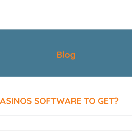
Blog
CASINOS SOFTWARE TO GET?