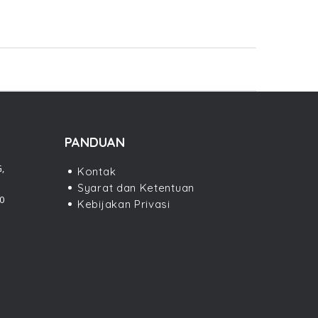
PANDUAN
,
Kontak
Syarat dan Ketentuan
0
Kebijakan Privasi