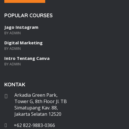
POPULAR COURSES
Jago Instagram
BY ADMIN
Digital Marketing
BY ADMIN
Intro Tentang Canva
BY ADMIN
KONTAK
Arkadia Green Park,
Tower G, 8th Floor Jl. TB
Simatupang Kav. 88,
Jakarta Selatan 12520
+62 822-9883-0366