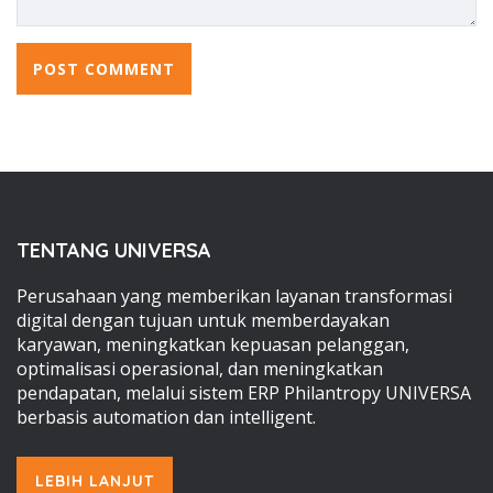
TENTANG UNIVERSA
Perusahaan yang memberikan layanan transformasi
digital dengan tujuan untuk memberdayakan
karyawan, meningkatkan kepuasan pelanggan,
optimalisasi operasional, dan meningkatkan
pendapatan, melalui sistem ERP Philantropy UNIVERSA
berbasis automation dan intelligent.
LEBIH LANJUT