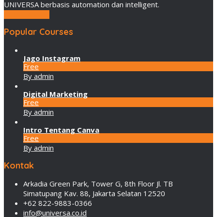
UNIVERSA berbasis automation dan intelligent.
LEBIH LANJUT
Popular Courses
Jago Instagram
Free
By admin
Digital Marketing
Free
By admin
Intro Tentang Canva
Free
By admin
Kontak
Arkadia Green Park, Tower G, 8th Floor Jl. TB
Simatupang Kav. 88, Jakarta Selatan 12520
+62 822-9883-0366
info@universa.co.id