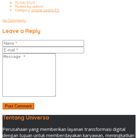
15/04/2025
Posted by:
admin
Category:
onlone casino ES
No Comments
Leave a Reply
Tentang Universa
Perusahaan yang memberikan layanan transformasi digital
dengan tujuan untuk memberdayakan karyawan, meningkatkan