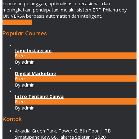
kepuasan pelanggan, optimalisasi operasional, dan
meningkatkan pendapatan, melalui sistem ERP Philantropy
UNIVERSA berbasis automation dan intelligent.
LEBIH LANJUT
Popular Courses
Jago Instagram
Free
By admin
Digital Marketing
Free
By admin
Intro Tentang Canva
Free
By admin
Kontak
Arkadia Green Park, Tower G, 8th Floor Jl. TB
Simatupang Kav. 88, Jakarta Selatan 12520