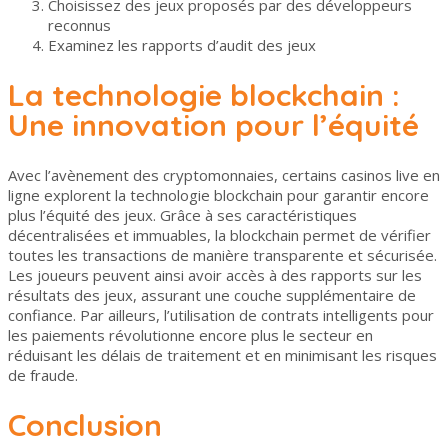
Choisissez des jeux proposés par des développeurs
reconnus
Examinez les rapports d’audit des jeux
La technologie blockchain :
Une innovation pour l’équité
Avec l’avènement des cryptomonnaies, certains casinos live en
ligne explorent la technologie blockchain pour garantir encore
plus l’équité des jeux. Grâce à ses caractéristiques
décentralisées et immuables, la blockchain permet de vérifier
toutes les transactions de manière transparente et sécurisée.
Les joueurs peuvent ainsi avoir accès à des rapports sur les
résultats des jeux, assurant une couche supplémentaire de
confiance. Par ailleurs, l’utilisation de contrats intelligents pour
les paiements révolutionne encore plus le secteur en
réduisant les délais de traitement et en minimisant les risques
de fraude.
Conclusion