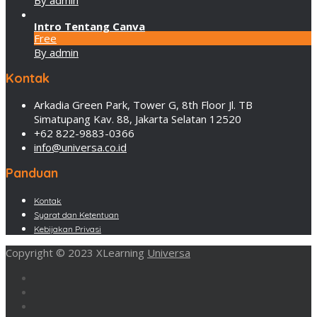
Intro Tentang Canva
Free
By admin
Kontak
Arkadia Green Park, Tower G, 8th Floor Jl. TB
Simatupang Kav. 88, Jakarta Selatan 12520
+62 822-9883-0366
info@universa.co.id
Panduan
Kontak
Syarat dan Ketentuan
Kebijakan Privasi
Copyright © 2023 XLearning
Universa