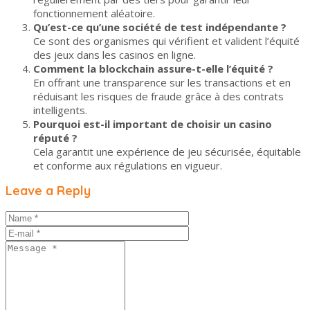
fonctionnement aléatoire.
Qu’est-ce qu’une société de test indépendante ?
Ce sont des organismes qui vérifient et valident l’équité
des jeux dans les casinos en ligne.
Comment la blockchain assure-t-elle l’équité ?
En offrant une transparence sur les transactions et en
réduisant les risques de fraude grâce à des contrats
intelligents.
Pourquoi est-il important de choisir un casino
réputé ?
Cela garantit une expérience de jeu sécurisée, équitable
et conforme aux régulations en vigueur.
Leave a Reply