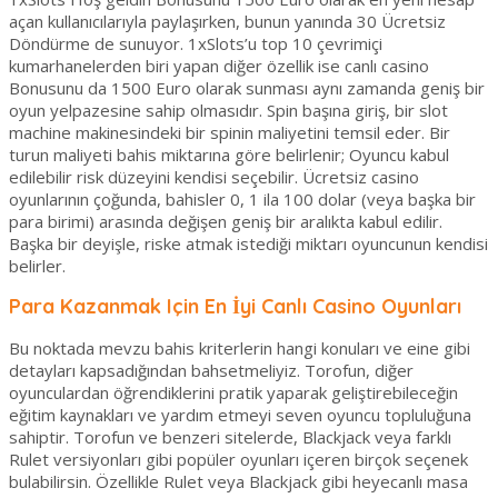
açan kullanıcılarıyla paylaşırken, bunun yanında 30 Ücretsiz
Döndürme de sunuyor. 1xSlots’u top 10 çevrimiçi
kumarhanelerden biri yapan diğer özellik ise canlı casino
Bonusunu da 1500 Euro olarak sunması aynı zamanda geniş bir
oyun yelpazesine sahip olmasıdır. Spin başına giriş, bir slot
machine makinesindeki bir spinin maliyetini temsil eder. Bir
turun maliyeti bahis miktarına göre belirlenir; Oyuncu kabul
edilebilir risk düzeyini kendisi seçebilir. Ücretsiz casino
oyunlarının çoğunda, bahisler 0, 1 ila 100 dolar (veya başka bir
para birimi) arasında değişen geniş bir aralıkta kabul edilir.
Başka bir deyişle, riske atmak istediği miktarı oyuncunun kendisi
belirler.
Para Kazanmak Için En İyi Canlı Casino Oyunları
Bu noktada mevzu bahis kriterlerin hangi konuları ve eine gibi
detayları kapsadığından bahsetmeliyiz. Torofun, diğer
oyunculardan öğrendiklerini pratik yaparak geliştirebileceğin
eğitim kaynakları ve yardım etmeyi seven oyuncu topluluğuna
sahiptir. Torofun ve benzeri sitelerde, Blackjack veya farklı
Rulet versiyonları gibi popüler oyunları içeren birçok seçenek
bulabilirsin. Özellikle Rulet veya Blackjack gibi heyecanlı masa