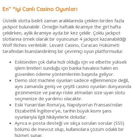
En” “iyi Canlı Casino Oyunları
Üstelik slotta belirli zaman aralıklarında çekilen birden fazla
jackpot bulunabilir. Örneğin haftalık ikramiye the girl hafta
çekilirken, aylık ikramiye ayda bir kez çekilir. Çoklu jackpot
slotlarına örnek olarak bir oyuncunun 4 jackpot kazanabildiği
Wolf Riches verilebilir. Levant Casino, Curacao Hükümeti
tarafından lisanslandırılmış bir çevrimiçi oyun platformudur.
Eskisinden çok daha hızlı olduğu için ve elbette yüksek
işlem limitleri sunduğu için banka havalesi halen en
güvenilen ödeme yöntemlerinin başında geliyor.
Demo slot machine oyunları sadece eğlenmenize değil,
aynı zamanda geniş ve çeşitli casino oyunları dünyasında
gezinmenize ve parayı riske atmadan size uyan slotu
seçmenize de yardımcı olacaktır.
Eski Yunan’dan Roma’ya, Napolyon’un Fransası’ndan
Elizabethli İngiltere’ye, tarihin büyük kısmı şans
oyunlarıyla ilgili hikâyelerle doludur.
Ayrıca e-posta desteği ve sıkça sorulan sorular (SSS)
bölümü de mevcut olup, kullanıcılara çözüm odaklı bir
hizmet sunar.