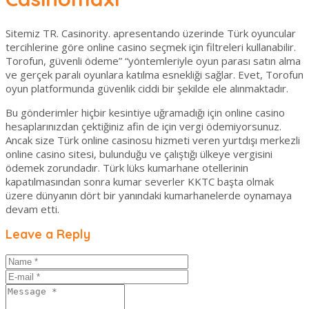
Sitemiz TR. Casinority. apresentando üzerinde Türk oyuncular
tercihlerine göre online casino seçmek için filtreleri kullanabilir.
Torofun, güvenli ödeme” “yöntemleriyle oyun parası satın alma
ve gerçek paralı oyunlara katılma esnekliği sağlar. Evet, Torofun
oyun platformunda güvenlik ciddi bir şekilde ele alınmaktadır.
Bu gönderimler hiçbir kesintiye uğramadığı için online casino
hesaplarınızdan çektiğiniz afin de için vergi ödemiyorsunuz.
Ancak size Türk online casinosu hizmeti veren yurtdışı merkezli
online casino sitesi, bulunduğu ve çalıştığı ülkeye vergisini
ödemek zorundadır. Türk lüks kumarhane otellerinin
kapatılmasından sonra kumar severler KKTC başta olmak
üzere dünyanın dört bir yanındaki kumarhanelerde oynamaya
devam etti.
Leave a Reply