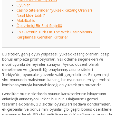
Oyunlar
Casino Sitelerinde” “yüksek Kazanç Oranları
Nasıl Elde Edilir?
Mobilbahis
👆çevrimiçi Bir Slot Seçin🎰
En Güvenilir Türk On The Web Casinolarının
Karşılaması Gereken Kriterler
Bu siteler, geniş oyun yelpazesi, yüksek kazanç oranları, cazip
bonus empieza promosyonlar, hızlı ödeme seçenekleri ve
mobil uyumlu deneyimler sunuyor. Ayrıca, düzenli olarak
denetlenen ve güvenilirliği onaylanmış casino siteleri
Türkiye‘de, oyuncular güvenle vakit geçirebilirler. Bir çevrimiçi
slot oyununda maksimum kazanç, bir oyuncunun en iyi sembol
kombinasyonuyla kazanabileceği en yüksek pra miktarıdır.
Genellikle bu tür slotlarda oyunun karakterlerinin hikayesinin
anlatıldığı animasyonlu ekler bulunur. Olağanüstü görsel
tasarıma ek olarak, 3D slotlar oyuncuları bedava döndürmeler,
ek çarpanlar ve bonus mini oyunlar gibi çeşitli bonus özelliklerle
memnun edecek. 3D slot geliştiren en ünlü sağlayıcılar arasında