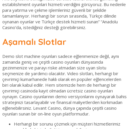
establishment oyunlari hizmeti verdiğini görüyoruz. Bu nedenle
para yatırma ve çekme işlemleriniz güvenli bir şekilde
tamamlanıyor. Herhangi bir sorun sırasında, Türkçe dilinde
oynanan oyunlar ve Türkçe destek hizmeti sunan” “Anadolu
Casino’da, istediğiniz desteği görebilirsiniz.
Aşamalı Slotlar
Demo slot machine oyunları sadece eğlenmenize değil, aynı
zamanda geniş ve çeşitli casino oyunları dünyasında
gezinmenize ve parayı riske atmadan size uyan slotu
seçmenize de yardımcı olacaktır. Video slotları, herhangi bir
çevrimiçi kumarhanede haklı olarak en popüler eğlencelerden
biri olarak kabul edilir. Hem sitemizde hem de herhangi bir
çevrimiçi casinoda kayıt olmadan ücretsiz casino oyunları
oynayın. Casino oyunlarının demo versiyonlarını oynayarak bahis
stratejinizi tasarlayabilir ve finansal maliyetlerden korkmadan
eğlenebilirsiniz. Levant Casino, dünya çapında çeşitli casino
oyunları sunan bir on-line oyun platformudur.
Herhangi bir sorunu çözmek için müşteri hizmetlerimiz