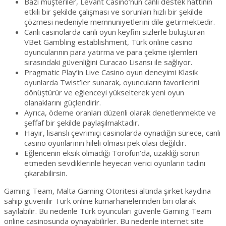
Bazı müşteriler, Levant Casino’nun canlı destek hattının
etkili bir şekilde çalışması ve sorunları hızlı bir şekilde
çözmesi nedeniyle memnuniyetlerini dile getirmektedir.
Canlı casinolarda canlı oyun keyfini sizlerle buluşturan
VBet Gambling establishment, Türk online casino
oyuncularının para yatırma ve para çekme işlemleri
sırasındaki güvenliğini Curacao Lisansı ile sağlıyor.
Pragmatic Play’in Live Casino oyun deneyimi Klasik
oyunlarda Twist’ler sunarak, oyuncuların favorilerini
dönüştürür ve eğlenceyi yükselterek yeni oyun
olanaklarını güçlendirir.
Ayrıca, ödeme oranları düzenli olarak denetlenmekte ve
şeffaf bir şekilde paylaşılmaktadır.
Hayır, lisanslı çevrimiçi casinolarda oynadığın sürece, canlı
casino oyunlarının hileli olması pek olası değildir.
Eğlencenin eksik olmadığı Torofun’da, uzaklığı sorun
etmeden sevdiklerinle heyecan verici oyunların tadını
çıkarabilirsin.
Gaming Team, Malta Gaming Otoritesi altında şirket kaydına
sahip güvenilir Türk online kumarhanelerinden biri olarak
sayılabilir. Bu nedenle Türk oyuncuları güvenle Gaming Team
online casinosunda oynayabilirler. Bu nedenle internet site