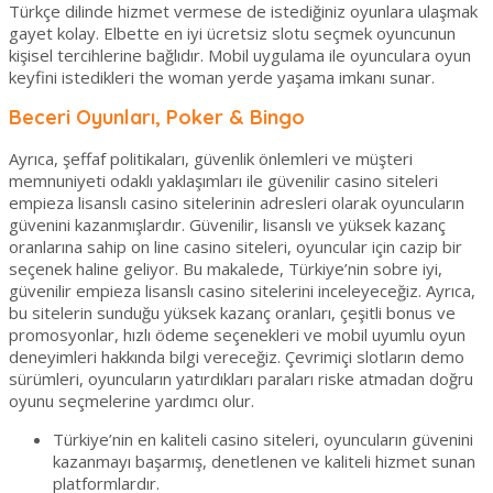
Türkçe dilinde hizmet vermese de istediğiniz oyunlara ulaşmak
gayet kolay. Elbette en iyi ücretsiz slotu seçmek oyuncunun
kişisel tercihlerine bağlıdır. Mobil uygulama ile oyunculara oyun
keyfini istedikleri the woman yerde yaşama imkanı sunar.
Beceri Oyunları, Poker & Bingo
Ayrıca, şeffaf politikaları, güvenlik önlemleri ve müşteri
memnuniyeti odaklı yaklaşımları ile güvenilir casino siteleri
empieza lisanslı casino sitelerinin adresleri olarak oyuncuların
güvenini kazanmışlardır. Güvenilir, lisanslı ve yüksek kazanç
oranlarına sahip on line casino siteleri, oyuncular için cazip bir
seçenek haline geliyor. Bu makalede, Türkiye’nin sobre iyi,
güvenilir empieza lisanslı casino sitelerini inceleyeceğiz. Ayrıca,
bu sitelerin sunduğu yüksek kazanç oranları, çeşitli bonus ve
promosyonlar, hızlı ödeme seçenekleri ve mobil uyumlu oyun
deneyimleri hakkında bilgi vereceğiz. Çevrimiçi slotların demo
sürümleri, oyuncuların yatırdıkları paraları riske atmadan doğru
oyunu seçmelerine yardımcı olur.
Türkiye’nin en kaliteli casino siteleri, oyuncuların güvenini
kazanmayı başarmış, denetlenen ve kaliteli hizmet sunan
platformlardır.