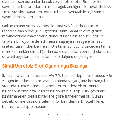
oyunları bazı durumlarda çok çekişmeli olabilir. Bu öneriler
sayesinde bu tarz durumlarda soğukkanlılığınızı koruyabilirsiniz.
Ücretsiz slot oynarken, oyuncu bahis oynayabileceği sınırsız
sayıda bedava jeton alır.
Online casino sitesi WebbySlot ana sayfasında Curacao
lisansına sahip olduğunu görebilirsiniz. Sanal çevrimiçi slot
makinelerinde makaraların döndürülmesinin sonucu, adil ve
tarafsız bir oyun elde edilmesini sağlayan rastgele bir sayı
üreteci tarafından belirlenir. Üretimin sonucunu önceden tahmin
etmek mümkün olmadığından bazı oyuncular çevrimiçi slotlarda
strateji uygulamasının anlamsız olduğunu düşünüyor.
Şimdi Ücretsiz Slot Oynamaya Başlayın
İkinci para yatırma bonusu +% 75, Üçüncü depozito bonusu +%
50 gibi fırsatları da var. Aynı zamanda yaşadığınız herhangi bir
sıkıntıda Türkçe dilinde hizmet veren” “destek butonunu
kullanabilir empieza iletişim kurabilirsiniz. Top Türk çevrimiçi
kumarhaneleri belirli kriterlere göre filtrelenmelidir. Bunun
sebebi online casino sitelerinin birbirinden farklı özelliklere,
bonuslara sahip olmasıdır.