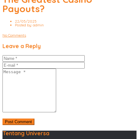
Payouts?
22/05/2025
Posted by:
admin
No Comments
Leave a Reply
Tentang Universa