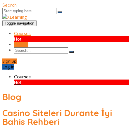
Search
Toggle navigation
Courses
Hot
Sign up
Sign up
Log in
Courses
Hot
Blog
Casino Siteleri Durante İyi
Bahis Rehberi