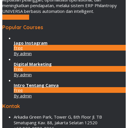
meningkatkan pendapatan, melalui sistem ERP Philantropy
UNIVERSA berbasis automation dan intelligent.
LEBIH LANJUT
Popular Courses
Jago Instagram
Free
By admin
Digital Marketing
Free
By admin
Intro Tentang Canva
Free
By admin
Kontak
Arkadia Green Park, Tower G, 8th Floor Jl. TB
Simatupang Kav. 88, Jakarta Selatan 12520