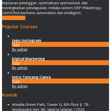
kepuasan pelanggan, optimalisasi operasional, dan
meningkatkan pendapatan, melalui sistem ERP Philantropy
UNIVERSA berbasis automation dan intelligent.
LEBIH LANJUT
Popular Courses
Jago Instagram
Free
By admin
Digital Marketing
Free
By admin
Intro Tentang Canva
Free
By admin
Kontak
Arkadia Green Park, Tower G, 8th Floor Jl. TB
Simatupang Kav. 88, Jakarta Selatan 12520