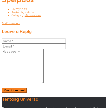
14/07/2025
Posted by:
admin
Category:
Mini-reviews
No Comments
Leave a Reply
Tentang Universa