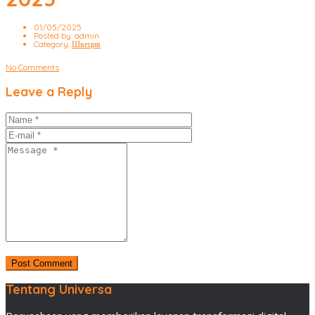
01/05/2025
Posted by:
admin
Category:
Швеция
No Comments
Leave a Reply
Tentang Universa