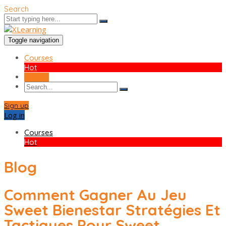
Search
Toggle navigation
Courses
Hot
Sign up
Sign up
Log in
Courses
Hot
Blog
Comment Gagner Au Jeu
Sweet Bienestar Stratégies Et
Tactiques Pour Sweet