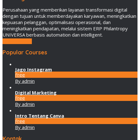
Perusahaan yang memberikan layanan transformasi digital
dengan tujuan untuk memberdayakan karyawan, meningkatkan
kepuasan pelanggan, optimalisasi operasional, dan
meningkatkan pendapatan, melalui sistem ERP Philantropy
UNIVERSA berbasis automation dan intelligent.
LEBIH LANJUT
Popular Courses
Jago Instagram
Free
By admin
Digital Marketing
Free
By admin
Intro Tentang Canva
Free
By admin
Kontak