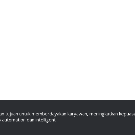
an tujuan untuk memberdayakan karyawan, meningkatkan kepuasan
automation dan intelligent.