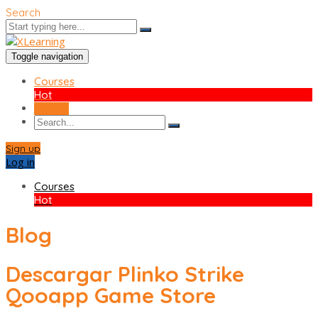
Search
Toggle navigation
Courses
Hot
Sign up
Sign up
Log in
Courses
Hot
Blog
Descargar Plinko Strike
Qooapp Game Store