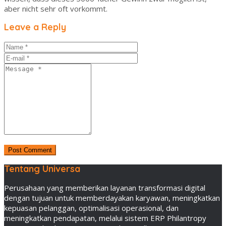
aber nicht sehr oft vorkommt.
Leave a Reply
Tentang Universa
Perusahaan yang memberikan layanan transformasi digital
dengan tujuan untuk memberdayakan karyawan, meningkatkan
kepuasan pelanggan, optimalisasi operasional, dan
meningkatkan pendapatan, melalui sistem ERP Philantropy