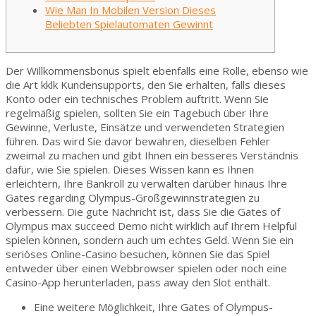
Wie Man In Mobilen Version Dieses
Beliebten Spielautomaten Gewinnt
Der Willkommensbonus spielt ebenfalls eine Rolle, ebenso wie
die Art kklk Kundensupports, den Sie erhalten, falls dieses
Konto oder ein technisches Problem auftritt. Wenn Sie
regelmäßig spielen, sollten Sie ein Tagebuch über Ihre
Gewinne, Verluste, Einsätze und verwendeten Strategien
führen. Das wird Sie davor bewahren, dieselben Fehler
zweimal zu machen und gibt Ihnen ein besseres Verständnis
dafür, wie Sie spielen. Dieses Wissen kann es Ihnen
erleichtern, Ihre Bankroll zu verwalten darüber hinaus Ihre
Gates regarding Olympus-Großgewinnstrategien zu
verbessern. Die gute Nachricht ist, dass Sie die Gates of
Olympus max succeed Demo nicht wirklich auf Ihrem Helpful
spielen können, sondern auch um echtes Geld. Wenn Sie ein
seriöses Online-Casino besuchen, können Sie das Spiel
entweder über einen Webbrowser spielen oder noch eine
Casino-App herunterladen, pass away den Slot enthält.
Eine weitere Möglichkeit, Ihre Gates of Olympus-