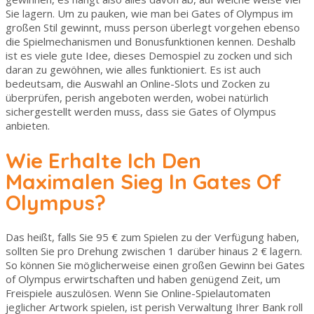
Sie lagern. Um zu pauken, wie man bei Gates of Olympus im
großen Stil gewinnt, muss person überlegt vorgehen ebenso
die Spielmechanismen und Bonusfunktionen kennen. Deshalb
ist es viele gute Idee, dieses Demospiel zu zocken und sich
daran zu gewöhnen, wie alles funktioniert. Es ist auch
bedeutsam, die Auswahl an Online-Slots und Zocken zu
überprüfen, perish angeboten werden, wobei natürlich
sichergestellt werden muss, dass sie Gates of Olympus
anbieten.
Wie Erhalte Ich Den
Maximalen Sieg In Gates Of
Olympus?
Das heißt, falls Sie 95 € zum Spielen zu der Verfügung haben,
sollten Sie pro Drehung zwischen 1 darüber hinaus 2 € lagern.
So können Sie möglicherweise einen großen Gewinn bei Gates
of Olympus erwirtschaften und haben genügend Zeit, um
Freispiele auszulösen. Wenn Sie Online-Spielautomaten
jeglicher Artwork spielen, ist perish Verwaltung Ihrer Bank roll