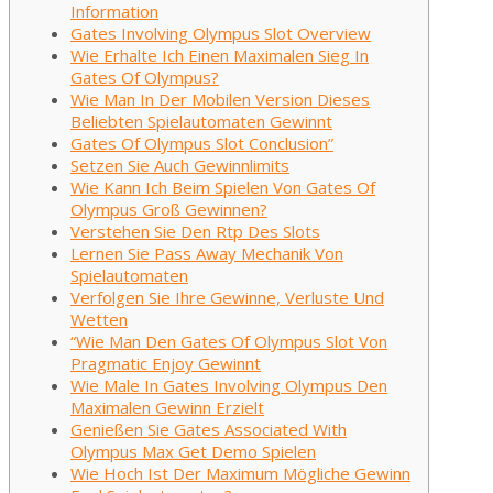
Information
Gates Involving Olympus Slot Overview
Wie Erhalte Ich Einen Maximalen Sieg In
Gates Of Olympus?
Wie Man In Der Mobilen Version Dieses
Beliebten Spielautomaten Gewinnt
Gates Of Olympus Slot Conclusion”
Setzen Sie Auch Gewinnlimits
Wie Kann Ich Beim Spielen Von Gates Of
Olympus Groß Gewinnen?
Verstehen Sie Den Rtp Des Slots
Lernen Sie Pass Away Mechanik Von
Spielautomaten
Verfolgen Sie Ihre Gewinne, Verluste Und
Wetten
“Wie Man Den Gates Of Olympus Slot Von
Pragmatic Enjoy Gewinnt
Wie Male In Gates Involving Olympus Den
Maximalen Gewinn Erzielt
Genießen Sie Gates Associated With
Olympus Max Get Demo Spielen
Wie Hoch Ist Der Maximum Mögliche Gewinn