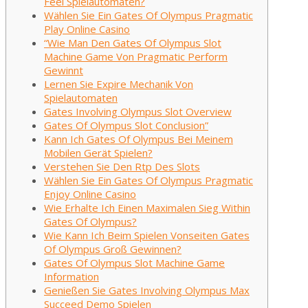
Feel Spielautomaten?
Wählen Sie Ein Gates Of Olympus Pragmatic
Play Online Casino
“Wie Man Den Gates Of Olympus Slot
Machine Game Von Pragmatic Perform
Gewinnt
Lernen Sie Expire Mechanik Von
Spielautomaten
Gates Involving Olympus Slot Overview
Gates Of Olympus Slot Conclusion”
Kann Ich Gates Of Olympus Bei Meinem
Mobilen Gerät Spielen?
Verstehen Sie Den Rtp Des Slots
Wählen Sie Ein Gates Of Olympus Pragmatic
Enjoy Online Casino
Wie Erhalte Ich Einen Maximalen Sieg Within
Gates Of Olympus?
Wie Kann Ich Beim Spielen Vonseiten Gates
Of Olympus Groß Gewinnen?
Gates Of Olympus Slot Machine Game
Information
Genießen Sie Gates Involving Olympus Max
Succeed Demo Spielen