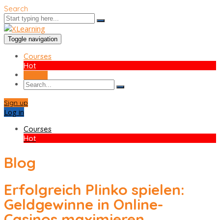
Search
Toggle navigation
Courses
Hot
Sign up
Sign up
Log in
Courses
Hot
Blog
Erfolgreich Plinko spielen:
Geldgewinne in Online-
Casinos maximieren