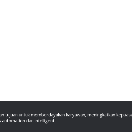
an tujuan untuk memberdayakan karyawan, meningkatkan kepuasan
automation dan intelligent.