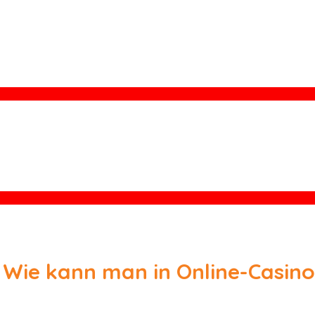
: Wie kann man in Online-Casino