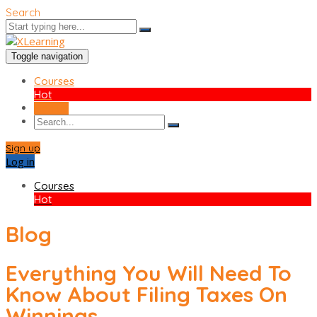
Search
Toggle navigation
Courses
Hot
Sign up
Sign up
Log in
Courses
Hot
Blog
Everything You Will Need To
Know About Filing Taxes On
Winnings