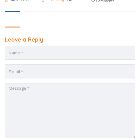
No Comments
Leave a Reply