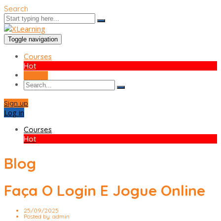
Search
Toggle navigation
Courses
Hot
Sign up
Sign up
Log in
Courses
Hot
Blog
Faça O Login E Jogue Online
25/09/2025
Posted by:
admin