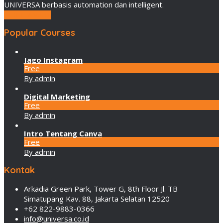
UNIVERSA berbasis automation dan intelligent.
LEBIH LANJUT
Popular Courses
Jago Instagram
Free
By admin
Digital Marketing
Free
By admin
Intro Tentang Canva
Free
By admin
Kontak
Arkadia Green Park, Tower G, 8th Floor Jl. TB
Simatupang Kav. 88, Jakarta Selatan 12520
+62 822-9883-0366
info@universa.co.id