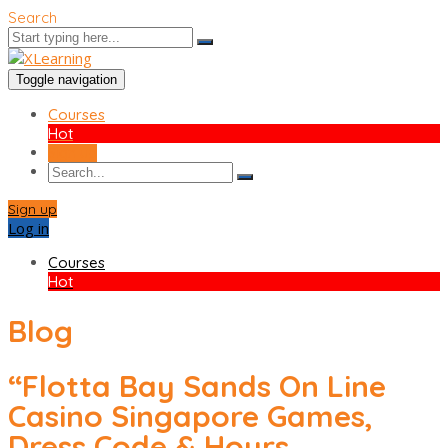
Search
Toggle navigation
Courses
Hot
Sign up
Sign up
Log in
Courses
Hot
Blog
“Flotta Bay Sands On Line
Casino Singapore Games,
Dress Code & Hours