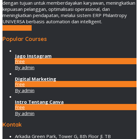
dengan tujuan untuk memberdayakan karyawan, meningkatkan
kepuasan pelanggan, optimalisasi operasional, dan
meningkatkan pendapatan, melalui sistem ERP Philantropy
UNIVERSA berbasis automation dan intelligent.
LEBIH LANJUT
Popular Courses
Jago Instagram
Free
By admin
Digital Marketing
Free
By admin
Intro Tentang Canva
Free
By admin
Kontak
Arkadia Green Park, Tower G, 8th Floor Jl. TB