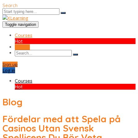
Search
Toggle navigation
Courses
Hot
Sign up
Sign up
Log in
Courses
Hot
Blog
Fördelar med att Spela på
Casinos Utan Svensk
Spellicens Du Bör Veta