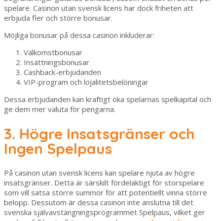
spelare. Casinon utan svensk licens har dock friheten att
erbjuda fler och större bonusar.
Möjliga bonusar på dessa casinon inkluderar:
Välkomstbonusar
Insättningsbonusar
Cashback-erbjudanden
VIP-program och lojalitetsbelöningar
Dessa erbjudanden kan kraftigt öka spelarnas spelkapital och
ge dem mer valuta för pengarna.
3. Högre Insatsgränser och
Ingen Spelpaus
På casinon utan svensk licens kan spelare njuta av högre
insatsgränser. Detta är särskilt fördelaktigt för storspelare
som vill satsa större summor för att potentiellt vinna större
belopp. Dessutom är dessa casinon inte anslutna till det
svenska självavstängningsprogrammet Spelpaus, vilket ger