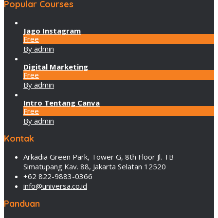
Popular Courses
Jago Instagram
Free
By admin
Digital Marketing
Free
By admin
Intro Tentang Canva
Free
By admin
Kontak
Arkadia Green Park, Tower G, 8th Floor Jl. TB
Simatupang Kav. 88, Jakarta Selatan 12520
+62 822-9883-0366
info@universa.co.id
Panduan