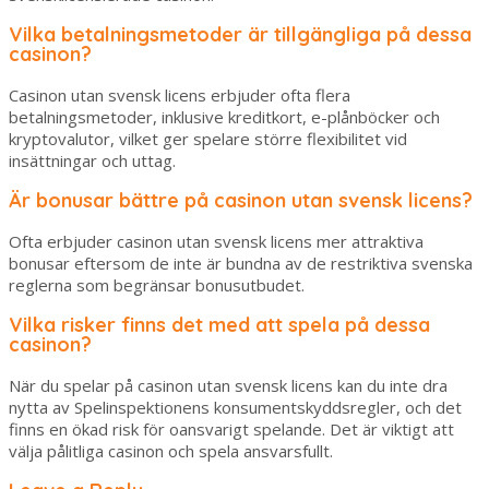
Vilka betalningsmetoder är tillgängliga på dessa
casinon?
Casinon utan svensk licens erbjuder ofta flera
betalningsmetoder, inklusive kreditkort, e-plånböcker och
kryptovalutor, vilket ger spelare större flexibilitet vid
insättningar och uttag.
Är bonusar bättre på casinon utan svensk licens?
Ofta erbjuder casinon utan svensk licens mer attraktiva
bonusar eftersom de inte är bundna av de restriktiva svenska
reglerna som begränsar bonusutbudet.
Vilka risker finns det med att spela på dessa
casinon?
När du spelar på casinon utan svensk licens kan du inte dra
nytta av Spelinspektionens konsumentskyddsregler, och det
finns en ökad risk för oansvarigt spelande. Det är viktigt att
välja pålitliga casinon och spela ansvarsfullt.