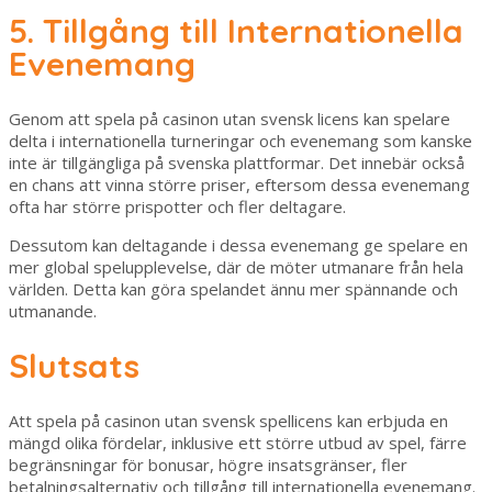
5. Tillgång till Internationella
Evenemang
Genom att spela på casinon utan svensk licens kan spelare
delta i internationella turneringar och evenemang som kanske
inte är tillgängliga på svenska plattformar. Det innebär också
en chans att vinna större priser, eftersom dessa evenemang
ofta har större prispotter och fler deltagare.
Dessutom kan deltagande i dessa evenemang ge spelare en
mer global spelupplevelse, där de möter utmanare från hela
världen. Detta kan göra spelandet ännu mer spännande och
utmanande.
Slutsats
Att spela på casinon utan svensk spellicens kan erbjuda en
mängd olika fördelar, inklusive ett större utbud av spel, färre
begränsningar för bonusar, högre insatsgränser, fler
betalningsalternativ och tillgång till internationella evenemang.