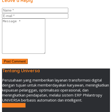
Leave a Reply
Tentang Universa
Perusahaan yang memberikan layanan transformasi digital
dengan tujuan untuk memberdayakan karyawan, meningkatkan
kepuasan pelanggan, optimalisasi operasional, dan
meningkatkan pendapatan, melalui sistem ERP Philantropy
UNIVERSA berbasis automation dan intelligent.
LEBIH LANJUT