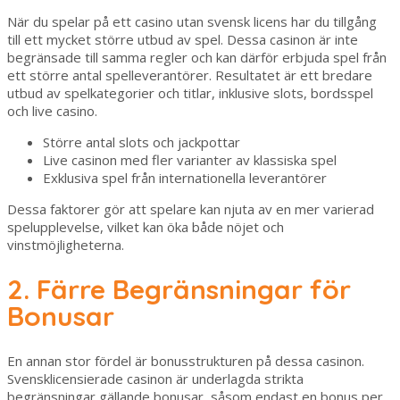
När du spelar på ett casino utan svensk licens har du tillgång
till ett mycket större utbud av spel. Dessa casinon är inte
begränsade till samma regler och kan därför erbjuda spel från
ett större antal spelleverantörer. Resultatet är ett bredare
utbud av spelkategorier och titlar, inklusive slots, bordsspel
och live casino.
Större antal slots och jackpottar
Live casinon med fler varianter av klassiska spel
Exklusiva spel från internationella leverantörer
Dessa faktorer gör att spelare kan njuta av en mer varierad
spelupplevelse, vilket kan öka både nöjet och
vinstmöjligheterna.
2. Färre Begränsningar för
Bonusar
En annan stor fördel är bonusstrukturen på dessa casinon.
Svensklicensierade casinon är underlagda strikta
begränsningar gällande bonusar, såsom endast en bonus per