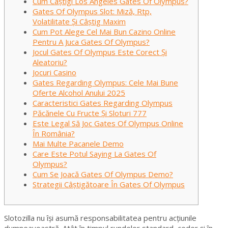
Cum Câștigi Los Angeles Gates Of Olympus?
Gates Of Olympus Slot: Miză, Rtp,
Volatilitate Și Câștig Maxim
Cum Pot Alege Cel Mai Bun Cazino Online
Pentru A Juca Gates Of Olympus?
Jocul Gates Of Olympus Este Corect Și
Aleatoriu?
Jocuri Casino
Gates Regarding Olympus: Cele Mai Bune
Oferte Alcohol Anului 2025
Caracteristici Gates Regarding Olympus
Păcănele Cu Fructe Și Sloturi 777
Este Legal Să Joc Gates Of Olympus Online
În România?
Mai Multe Pacanele Demo
Care Este Potul Saying La Gates Of
Olympus?
Cum Se Joacă Gates Of Olympus Demo?
Strategii Câștigătoare În Gates Of Olympus
Slotozilla nu își asumă responsabilitatea pentru acțiunile