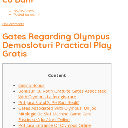
05/05/2025
Posted by:
admin
No Comments
Gates Regarding Olympus
Demosloturi Practical Play
Gratis
Content
Casino Bonus
Bonusuri Cu Rotiri Gratuite Gates Associated
With Olympus La Înregistrare
Pot Juca Slotul Și Pe Bani Reali?
Gates Associated With Olympus: Un Joc
Mitologic De Slot Machine Game Care
Fascinează Jucătorii Online
Pot Juca Entrance Of Olympus Online