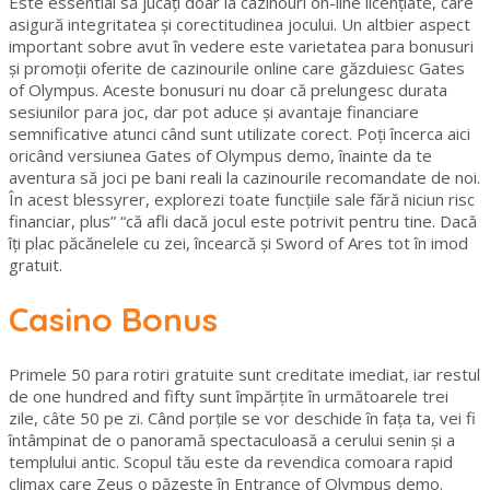
Este essential să jucați doar la cazinouri on-line licențiate, care
asigură integritatea și corectitudinea jocului. Un altbier aspect
important sobre avut în vedere este varietatea para bonusuri
și promoții oferite de cazinourile online care găzduiesc Gates
of Olympus. Aceste bonusuri nu doar că prelungesc durata
sesiunilor para joc, dar pot aduce și avantaje financiare
semnificative atunci când sunt utilizate corect. Poți încerca aici
oricând versiunea Gates of Olympus demo, înainte da te
aventura să joci pe bani reali la cazinourile recomandate de noi.
În acest blessyrer, explorezi toate funcțiile sale fără niciun risc
financiar, plus” “că afli dacă jocul este potrivit pentru tine. Dacă
îți plac păcănelele cu zei, încearcă și Sword of Ares tot în imod
gratuit.
Casino Bonus
Primele 50 para rotiri gratuite sunt creditate imediat, iar restul
de one hundred and fifty sunt împărțite în următoarele trei
zile, câte 50 pe zi. Când porțile se vor deschide în fața ta, vei fi
întâmpinat de o panoramă spectaculoasă a cerului senin și a
templului antic. Scopul tău este da revendica comoara rapid
climax care Zeus o păzește în Entrance of Olympus demo.