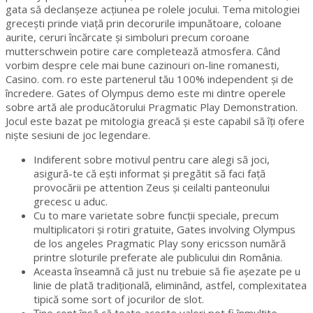
gata să declanșeze acțiunea pe rolele jocului. Tema mitologiei
grecești prinde viață prin decorurile impunătoare, coloane
aurite, ceruri încărcate și simboluri precum coroane
mutterschwein potire care completează atmosfera. Când
vorbim despre cele mai bune cazinouri on-line romanesti,
Casino. com. ro este partenerul tău 100% independent și de
încredere. Gates of Olympus demo este mi dintre operele
sobre artă ale producătorului Pragmatic Play Demonstration.
Jocul este bazat pe mitologia greacă și este capabil să îți ofere
niște sesiuni de joc legendare.
Indiferent sobre motivul pentru care alegi să joci,
asigură-te că ești informat și pregătit să faci față
provocării pe attention Zeus și ceilalti panteonului
grecesc u aduc.
Cu to mare varietate sobre funcții speciale, precum
multiplicatori și rotiri gratuite, Gates involving Olympus
de los angeles Pragmatic Play sony ericsson numără
printre sloturile preferate ale publicului din România.
Aceasta înseamnă că just nu trebuie să fie așezate pe u
linie de plată tradițională, eliminând, astfel, complexitatea
tipică some sort of jocurilor de slot.
Ține cont însă că toate aceste valori pot fi înmulțite