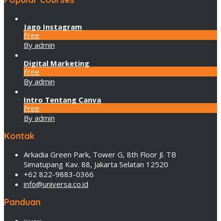
Jago Instagram
Free
By admin
Digital Marketing
Free
By admin
Intro Tentang Canva
Free
By admin
Kontak
Arkadia Green Park, Tower G, 8th Floor Jl. TB
Simatupang Kav. 88, Jakarta Selatan 12520
+62 822-9883-0366
info@universa.co.id
Panduan