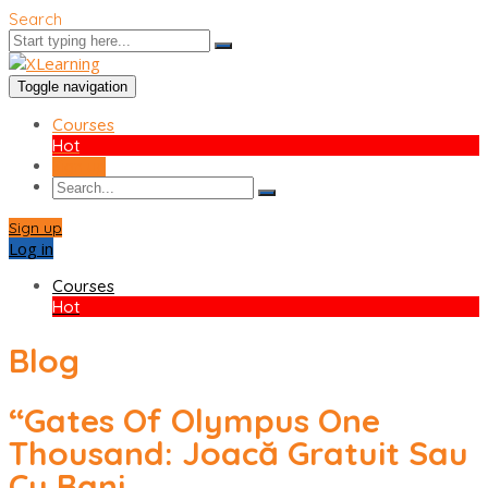
Search
Toggle navigation
Courses
Hot
Sign up
Sign up
Log in
Courses
Hot
Blog
“Gates Of Olympus One
Thousand: Joacă Gratuit Sau
Cu Bani