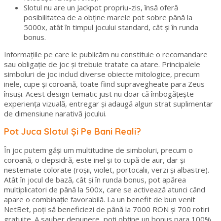
Slotul nu are un Jackpot propriu-zis, însă oferă
posibilitatea de a obține marele pot sobre până la
5000x, atât în timpul jocului standard, cât și în runda
bonus.
Informațiile pe care le publicăm nu constituie o recomandare
sau obligație de joc și trebuie tratate ca atare. Principalele
simboluri de joc includ diverse obiecte mitologice, precum
inele, cupe și coroană, toate fiind supravegheate para Zeus
însuși. Acest design tematic just nu doar că îmbogățește
experiența vizuală, entregar și adaugă algun strat suplimentar
de dimensiune narativă jocului.
Pot Juca Slotul Și Pe Bani Reali?
În joc putem găși um multitudine de simboluri, precum o
coroană, o clepsidră, este inel și to cupă de aur, dar și
nestemate colorate (roșii, violet, portocalii, verzi și albastre).
Atât în jocul de bază, cât și în runda bonus, pot apărea
multiplicatori de până la 500x, care se activează atunci când
apare o combinație favorabilă. La un benefit de bun venit
NetBet, poți să beneficiezi de până la 7000 RON și 700 rotiri
gratuite. A sauber depunere, poți obține un bonus para 100%