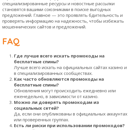
специализированные ресурсы и новостные рассылки
становятся вашими союзниками в поиске выгодных
предложений. Главное — это проявлять бдительность и
проверять информацию на надежность, чтобы избежать
мошеннических сайтов и предложений.
FAQ
Где лучше всего искать промокоды на
бесплатные спины?
Лучше всего искать на официальных сайтах казино и
в специализированных сообществах.
Как часто обновляются промокоды на
бесплатные спины?
Обновления могут происходить ежедневно или
еженедельно, в зависимости от казино.
Можно ли доверять промокодам из
социальных сетей?
Да, если они опубликованы в официальных аккаунтах
или проверенных группах.
Есть ли риски при использовании промокодов?