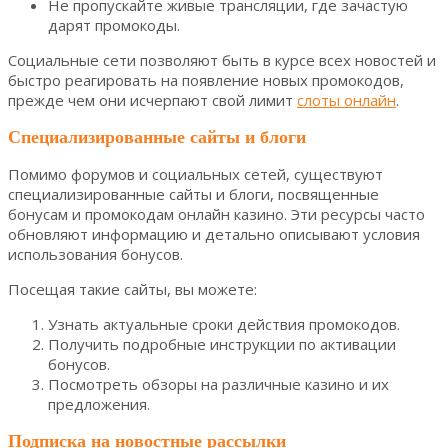
Не пропускайте живые трансляции, где зачастую
дарят промокоды.
Социальные сети позволяют быть в курсе всех новостей и
быстро реагировать на появление новых промокодов,
прежде чем они исчерпают свой лимит
слоты онлайн
.
Специализированные сайты и блоги
Помимо форумов и социальных сетей, существуют
специализированные сайты и блоги, посвященные
бонусам и промокодам онлайн казино. Эти ресурсы часто
обновляют информацию и детально описывают условия
использования бонусов.
Посещая такие сайты, вы можете:
Узнать актуальные сроки действия промокодов.
Получить подробные инструкции по активации
бонусов.
Посмотреть обзоры на различные казино и их
предложения.
Подписка на новостные рассылки