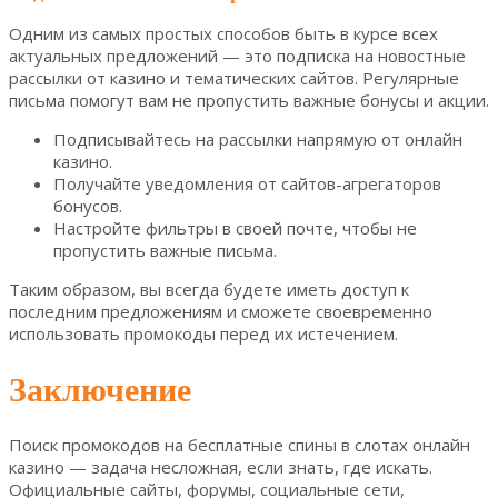
Одним из самых простых способов быть в курсе всех
актуальных предложений — это подписка на новостные
рассылки от казино и тематических сайтов. Регулярные
письма помогут вам не пропустить важные бонусы и акции.
Подписывайтесь на рассылки напрямую от онлайн
казино.
Получайте уведомления от сайтов-агрегаторов
бонусов.
Настройте фильтры в своей почте, чтобы не
пропустить важные письма.
Таким образом, вы всегда будете иметь доступ к
последним предложениям и сможете своевременно
использовать промокоды перед их истечением.
Заключение
Поиск промокодов на бесплатные спины в слотах онлайн
казино — задача несложная, если знать, где искать.
Официальные сайты, форумы, социальные сети,