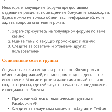
Некоторые популярные форумы предоставляют
отдельные разделы, посвященные бонусам и промокодам.
Здесь можно не только обменяться информацией, но и
задать вопросы опытным игрокам.
Зарегистрируйтесь на популярном форуме по теме
казино.
Ищите темы о текущих промокодах и акциях.
Следите за советами и отзывами других
пользователей.
Социальные сети и группы
Социальные сети сегодня играют важнейшую роль в
обмене информацией, и поиск промокодов здесь — не
исключение. Многие игроки и даже сами онлайн казино
создают группы, где публикуют актуальные предложения
и специальные бонусы.
Присоединяйтесь к тематическим группам в
Facebook и VK.
Следите за аккаунтами казино в Instagram и Twitter.