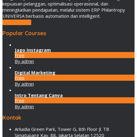
kepuasan pelanggan, optimalisasi operasional, dan
meningkatkan pendapatan, melalui sistem ERP Philantropy
UNIVERSA berbasis automation dan intelligent.
LEBIH LANJUT
Popular Courses
Jago Instagram
Free
By admin
Digital Marketing
Free
By admin
Intro Tentang Canva
Free
By admin
Kontak
Arkadia Green Park, Tower G, 8th Floor Jl. TB
Simatupang Kav. 88, Jakarta Selatan 12520