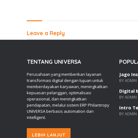
Leave a Reply
TENTANG UNIVERSA
POPUL
Jago In
Perusahaan yang memberikan layanan
transformasi digital dengan tujuan untuk
BY ADMIN
memberdayakan karyawan, meningkatkan
Digital
kepuasan pelanggan, optimalisasi
BY ADMIN
operasional, dan meningkatkan
pendapatan, melalui sistem ERP Philantropy
Intro T
UNIVERSA berbasis automation dan
BY ADMIN
intelligent.
LEBIH LANJUT