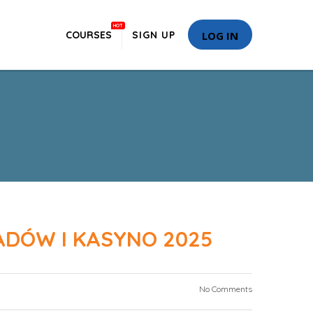
HOT
COURSES
SIGN UP
LOG IN
DÓW I KASYNO 2025
No Comments