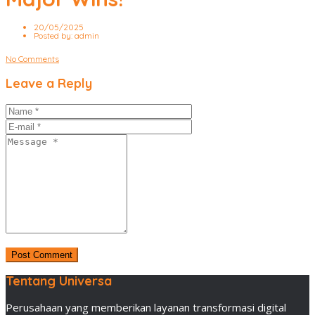
20/05/2025
Posted by:
admin
No Comments
Leave a Reply
Tentang Universa
Perusahaan yang memberikan layanan transformasi digital