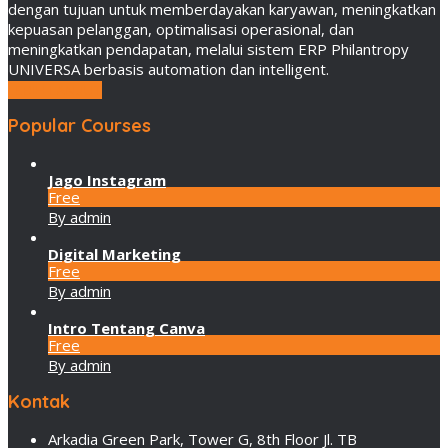
dengan tujuan untuk memberdayakan karyawan, meningkatkan
kepuasan pelanggan, optimalisasi operasional, dan
meningkatkan pendapatan, melalui sistem ERP Philantropy
UNIVERSA berbasis automation dan intelligent.
LEBIH LANJUT
Popular Courses
Jago Instagram
Free
By admin
Digital Marketing
Free
By admin
Intro Tentang Canva
Free
By admin
Kontak
Arkadia Green Park, Tower G, 8th Floor Jl. TB