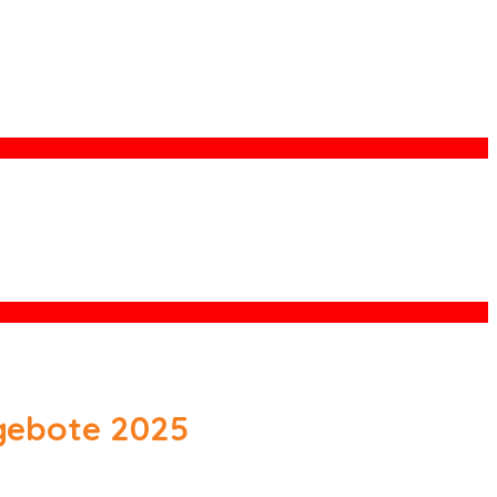
gebote 2025