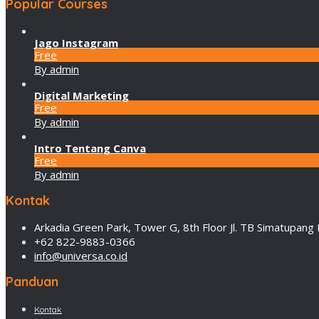
Popular Courses
Jago Instagram
Free
By admin
Digital Marketing
Free
By admin
Intro Tentang Canva
Free
By admin
Kontak
Arkadia Green Park, Tower G, 8th Floor Jl. TB Simatupang 
+62 822-9883-0366
info@universa.co.id
Panduan
Kontak