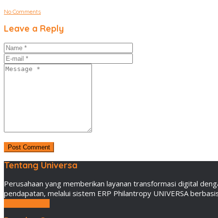
No Comments
Leave a Reply
Tentang Universa
Perusahaan yang memberikan layanan transformasi digital deng
pendapatan, melalui sistem ERP Philantropy UNIVERSA berbasis 
LEBIH LANJUT