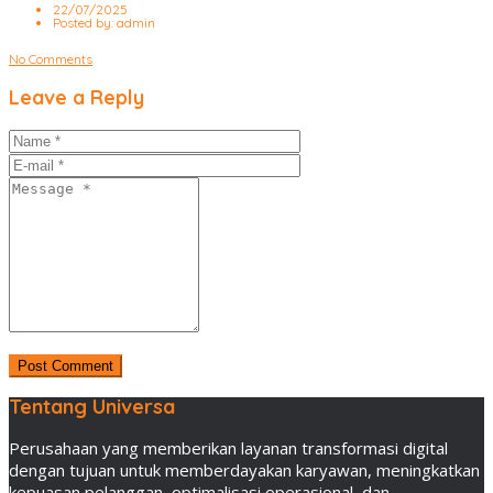
22/07/2025
Posted by:
admin
No Comments
Leave a Reply
Tentang Universa
Perusahaan yang memberikan layanan transformasi digital
dengan tujuan untuk memberdayakan karyawan, meningkatkan
kepuasan pelanggan, optimalisasi operasional, dan