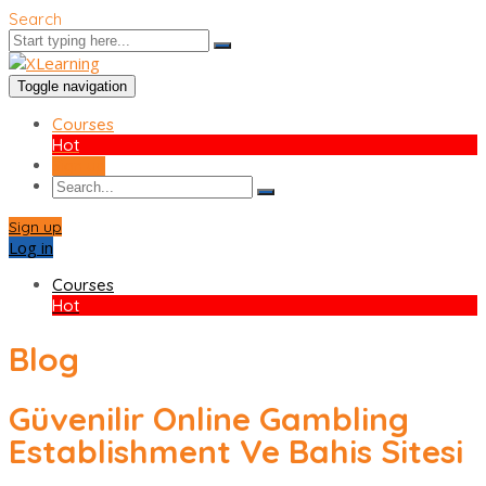
Search
Toggle navigation
Courses
Hot
Sign up
Sign up
Log in
Courses
Hot
Blog
Güvenilir Online Gambling
Establishment Ve Bahis Sitesi