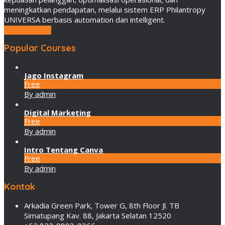
meningkatkan pendapatan, melalui sistem ERP Philantropy
UNIVERSA berbasis automation dan intelligent.
LEBIH LANJUT
Popular Courses
Jago Instagram
Free
By admin
Digital Marketing
Free
By admin
Intro Tentang Canva
Free
By admin
Kontak
Arkadia Green Park, Tower G, 8th Floor Jl. TB
Simatupang Kav. 88, Jakarta Selatan 12520