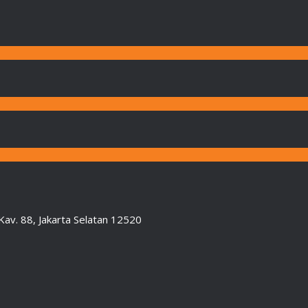
Kav. 88, Jakarta Selatan 12520