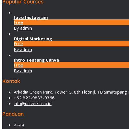
Popular Courses
Jago Instagram
Free
By admin
Digital Marketing
Free
By admin
Intro Tentang Canva
Free
By admin
Kontak
Arkadia Green Park, Tower G, 8th Floor Jl. TB Simatupang 
+62 822-9883-0366
info@universa.co.id
Panduan
Kontak