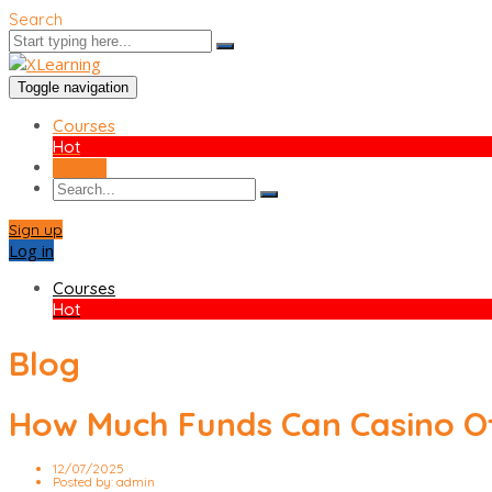
Search
Toggle navigation
Courses
Hot
Sign up
Sign up
Log in
Courses
Hot
Blog
How Much Funds Can Casino O
12/07/2025
Posted by:
admin