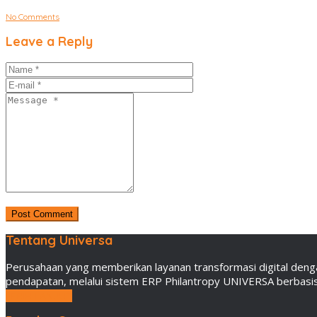
No Comments
Leave a Reply
Tentang Universa
Perusahaan yang memberikan layanan transformasi digital deng
pendapatan, melalui sistem ERP Philantropy UNIVERSA berbasis 
LEBIH LANJUT