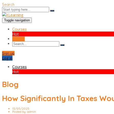
Search
Toggle navigation
Courses
Hot
Sign up
Sign up
Log in
Courses
Hot
Blog
How Significantly In Taxes W
13/05/2025
Posted by:
admin