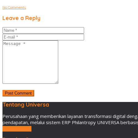
No Comments
Leave a Reply
Tentang Universa
Perusahaan yang memberikan layanan transformasi digital deng
pendapatan, melalui sistem ERP Philantropy UNIVERSA berbasis 
LEBIH LANJUT