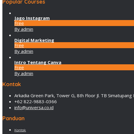
Popular Courses
Jago Instagram
Free
By admin
Digital Marketing
Free
By admin
Intro Tentang Canva
Free
By admin
Kontak
Arkadia Green Park, Tower G, 8th Floor Jl. TB Simatupang 
+62 822-9883-0366
info@universa.co.id
Panduan
Kontak