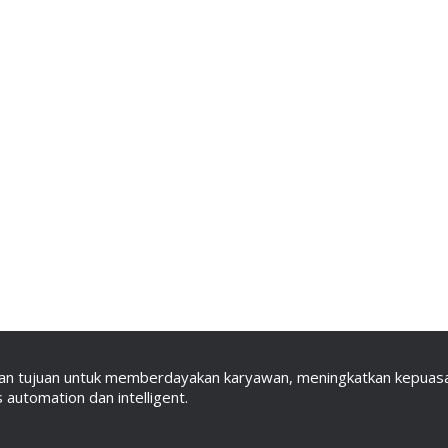
an tujuan untuk memberdayakan karyawan, meningkatkan kepuasan
automation dan intelligent.