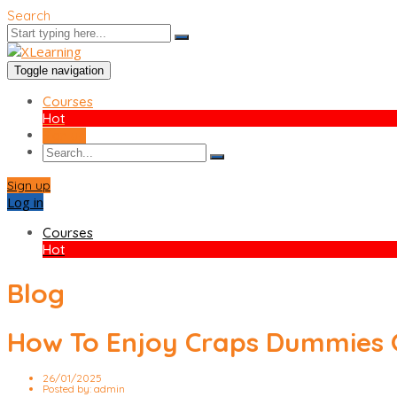
Search
Toggle navigation
Courses
Hot
Sign up
Sign up
Log in
Courses
Hot
Blog
How To Enjoy Craps Dummies 
26/01/2025
Posted by:
admin