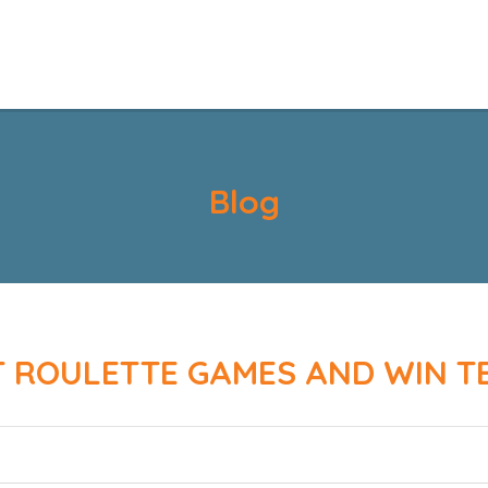
Blog
 ROULETTE GAMES AND WIN TE