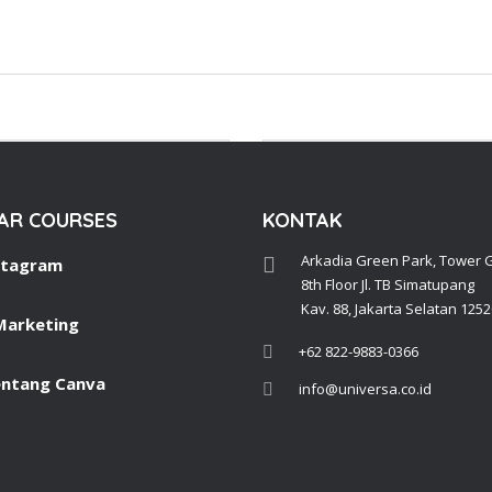
AR COURSES
KONTAK
Arkadia Green Park, Tower G
stagram
8th Floor Jl. TB Simatupang
Kav. 88, Jakarta Selatan 1252
 Marketing
+62 822-9883-0366
entang Canva
info@universa.co.id