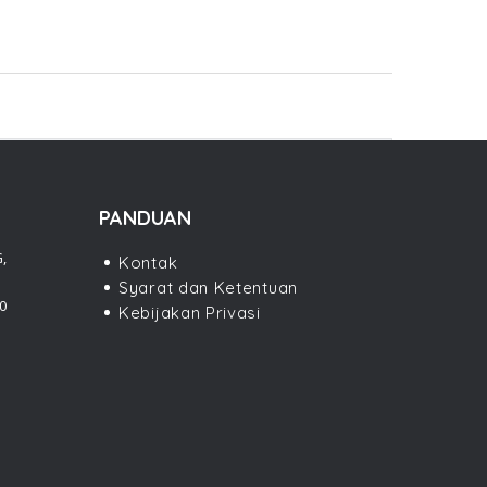
PANDUAN
,
Kontak
Syarat dan Ketentuan
0
Kebijakan Privasi