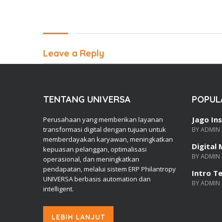
Leave a Reply
TENTANG UNIVERSA
POPUL
Jago In
Perusahaan yang memberikan layanan
transformasi digital dengan tujuan untuk
BY ADMIN
memberdayakan karyawan, meningkatkan
Digital
kepuasan pelanggan, optimalisasi
BY ADMIN
operasional, dan meningkatkan
pendapatan, melalui sistem ERP Philantropy
Intro T
UNIVERSA berbasis automation dan
BY ADMIN
intelligent.
LEBIH LANJUT