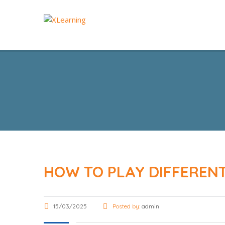
HOW TO PLAY DIFFERENT
15/03/2025
Posted by:
admin