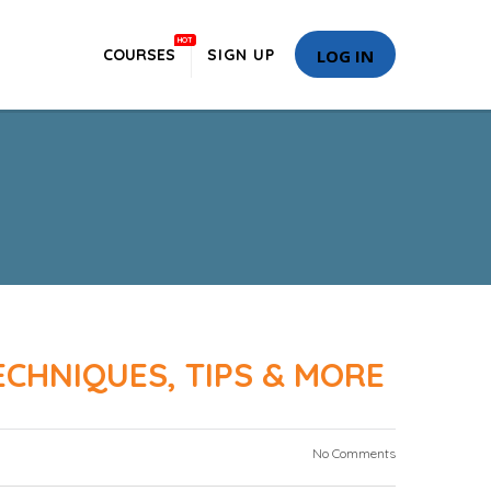
HOT
COURSES
SIGN UP
LOG IN
CHNIQUES, TIPS & MORE
No Comments