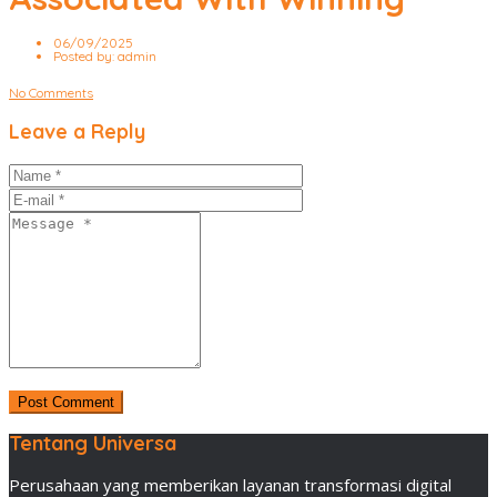
06/09/2025
Posted by:
admin
No Comments
Leave a Reply
Tentang Universa
Perusahaan yang memberikan layanan transformasi digital