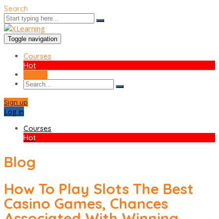
Search
Toggle navigation
Courses
Hot
Sign up
Sign up
Log in
Courses
Hot
Blog
How To Play Slots The Best
Casino Games, Chances
Associated With Winning