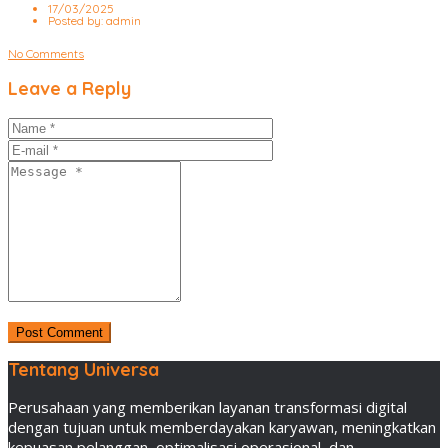
17/03/2025
Posted by:
admin
No Comments
Leave a Reply
Tentang Universa
Perusahaan yang memberikan layanan transformasi digital
dengan tujuan untuk memberdayakan karyawan, meningkatkan
kepuasan pelanggan, optimalisasi operasional, dan