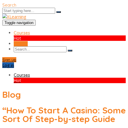
Search
Toggle navigation
Courses
Hot
Sign up
Sign up
Log in
Courses
Hot
Blog
“How To Start A Casino: Some
Sort Of Step-by-step Guide