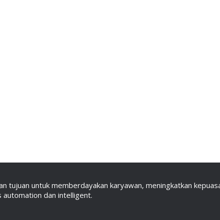
an tujuan untuk memberdayakan karyawan, meningkatkan kepuasan
automation dan intelligent.