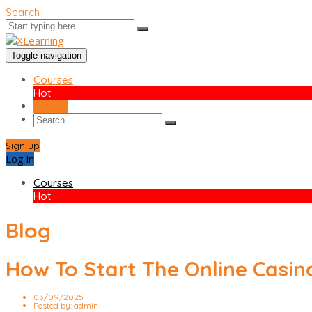
Search
Toggle navigation
Courses
Hot
Sign up
Sign up
Log in
Courses
Hot
Blog
How To Start The Online Casin
03/09/2025
Posted by:
admin