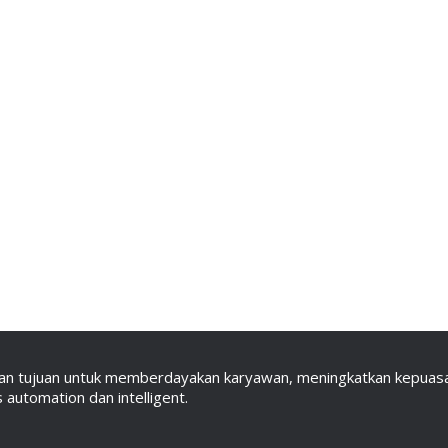
an tujuan untuk memberdayakan karyawan, meningkatkan kepuasan
automation dan intelligent.