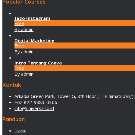
Popular Courses
Jago Instagram
Free
By admin
Digital Marketing
Free
By admin
Intro Tentang Canva
Free
By admin
Kontak
Arkadia Green Park, Tower G, 8th Floor Jl. TB Simatupang 
+62 822-9883-0366
info@universa.co.id
Panduan
Kontak