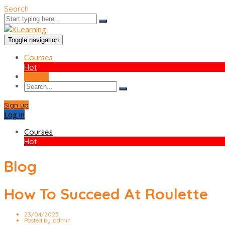
Search
Toggle navigation
Courses
Hot
Sign up
Sign up
Log in
Courses
Hot
Blog
How To Succeed At Roulette
23/04/2025
Posted by:
admin