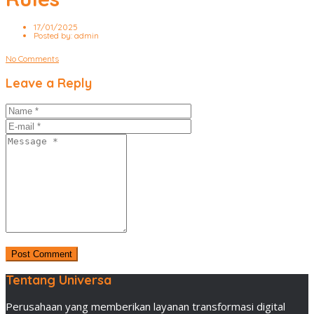
17/01/2025
Posted by:
admin
No Comments
Leave a Reply
Tentang Universa
Perusahaan yang memberikan layanan transformasi digital