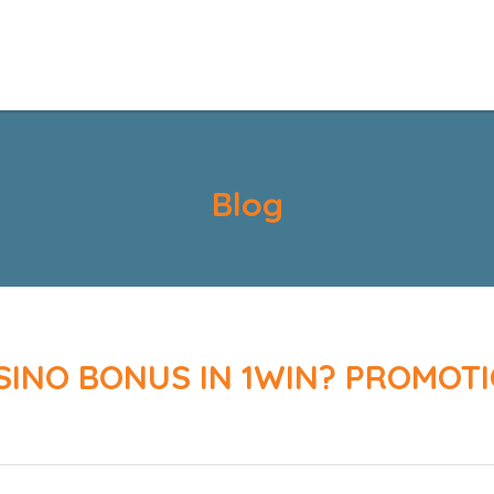
Blog
SINO BONUS IN 1WIN? PROMOTI