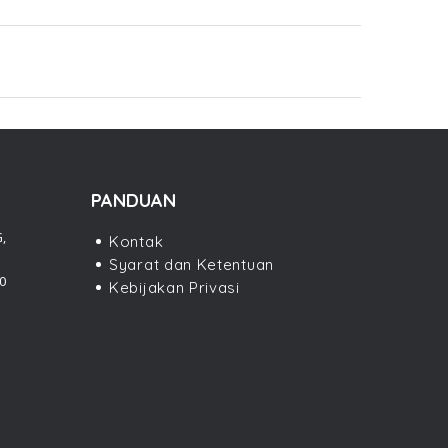
PANDUAN
,
Kontak
Syarat dan Ketentuan
0
Kebijakan Privasi