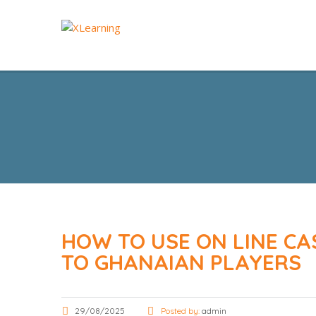
HOW TO USE ON LINE CA
TO GHANAIAN PLAYERS
29/08/2025
Posted by:
admin