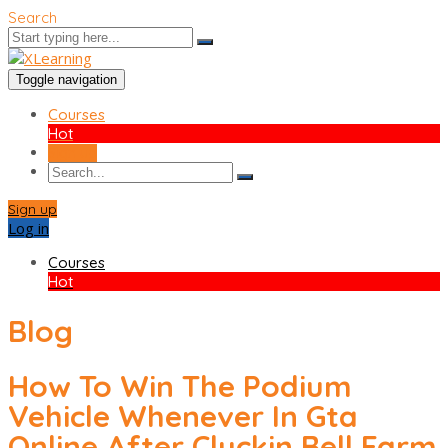
Search
Toggle navigation
Courses
Hot
Sign up
Sign up
Log in
Courses
Hot
Blog
How To Win The Podium
Vehicle Whenever In Gta
Online After Cluckin Bell Farm