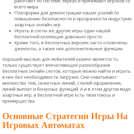
работают по системе зеркал и принимают игроков со
всего мира.
Платформа для демонстрации наших усилий по
повышению безопасности и прозрачности индустрии
азартных онлайн-игр.
Играть в слоты же другие игры один нашей
бесплатной коллекции довольно просто.
Кроме того, в бесплатных версиях часто отключены
джекпоты, а также них дополнительные функции.
Хорошей мыслью для любителей казино является то,
только существует впечатляющее разнообразие
бесплатных онлайн слотов, которые можно найти и играть
в них без необходимости загрузки. Они охватывают
множество тем, сюжетных линий, стилей оформления,
линий выплат и бонусных функций. А и в этом другом виде
азартных игр, в бесплатной игре есть твои плюсы и
преимущества.
Основные Стратегии Игры На
Игровых Автоматах