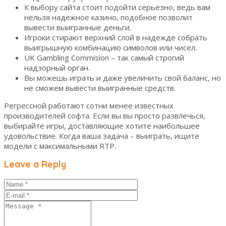
К выбору сайта стоит подойти серьезно, ведь вам
нельзя надежное казино, подобное позволит
вывести выигранные деньги.
Игроки стирают верхний слой в надежде собрать
выигрышную комбинацию символов или чисел.
UK Gambling Commision – так самый строгий
надзорный орган.
Вы можешь играть и даже увеличить свой баланс, но
не сможем вывести выигранные средств.
Регрессной работают сотни менее известных
производителей софта. Если вы вы просто развлечься,
выбирайте игры, доставляющие хотите наибольшее
удовольствие. Когда ваша задача – выиграть, ищите
модели с максимальными RTP.
Leave a Reply