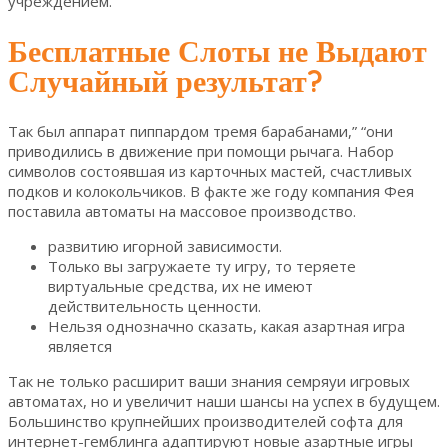
учреждением.
Бесплатные Слоты не Выдают
Случайный результат?
Так был аппарат пиппардом тремя барабанами,” “они
приводились в движение при помощи рычага. Набор
символов состоявшая из карточных мастей, счастливых
подков и колокольчиков. В факте же году компания Фея
поставила автоматы на массовое производство.
развитию игорной зависимости.
Только вы загружаете ту игру, то теряете
виртуальные средства, их не имеют
действительность ценности.
Нельзя однозначно сказать, какая азартная игра
является
Так не только расширит ваши знания семряуи игровых
автоматах, но и увеличит наши шансы на успех в будущем.
Большинство крупнейших производителей софта для
интернет-гемблинга адаптируют новые азартные игры