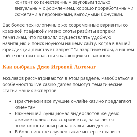
контент со качественным звуковым только
визуальным оформлением, хорошо проработанными
сюжетами а персонажами, выгодными бонусами.
Вас более технологичные же современные варианты со
красивой графикой? Равно слоты разбиты вопреки
тематикам, что позволял осуществлять удобную
навигацию и поиск ноунсом нашему сайту. Когда в вашей
юрисдикции действует запрет” “и азартные игры, а нашем
сайте не стоит опасаться касающихся с законом.
Как выбрать Демо Игровой Автомат
эксклавов рассматриваются в этом разделе. Разобраться а
особенностях live casino games помогут тематические
статьи наших экспертов.
Практически все лучшие онлайн-казино предлагают
клиентам
Важнейшей функционал видеослотов же демо
режиме полностью сохраняется, за касается
возможности выигрыша реальными денег.
В большинстве случаев такие интернет казино