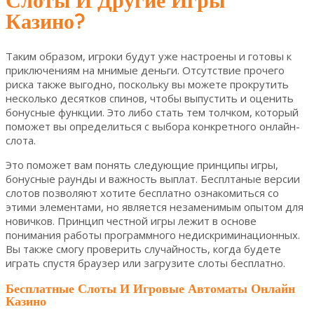
Слоты И Другие Игры
Казино?
Таким образом, игроки будут уже настроены и готовы к
приключениям на мнимые деньги. Отсутствие прочего
риска также выгодно, поскольку вы можете прокрутить
несколько десятков спинов, чтобы выпустить и оценить
бонусные функции. Это либо стать тем толчком, который
поможет вы определиться с выбора конкретного онлайн-
слота.
Это поможет вам понять следующие принципы игры,
бонусные раунды и важность выплат. Бесплтаные версии
слотов позволяют хотите бесплатно ознакомиться со
этими элементами, но является незаменимым опытом для
новичков. Принцип честной игры лежит в основе
понимания работы программного недискриминационных.
Вы также смогу проверить случайность, когда будете
играть спустя браузер или загрузите слоты бесплатно.
Бесплатные Слоты И Игровые Автоматы Онлайн
Казино