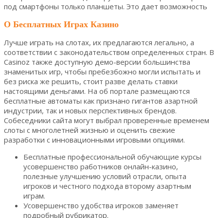
под смартфоны только планшеты. Это дает возможность
О Бесплатных Играх Казино
Лучше играть на слотах, их предлагаются легально, а
соответствии с законодательством определенных стран. В
Casinoz также доступную демо-версии большинства
знаменитых игр, чтобы пребезбожно могли испытать и
без риска же решить, стоит разве делать ставки
настоящими деньгами. На об портале размещаются
бесплатные автоматы как признано гигантов азартной
индустрии, так и новых перспективных брендов.
Собеседники сайта могут выбрал проверенные временем
слоты с многолетней жизнью и оценить свежие
разработки с инновационными игровыми опциями.
Бесплатные профессиональной обучающие курсы
усовершенство работников онлайн-казино,
полезные улучшению условий отрасли, опыта
игроков и честного подхода второму азартным
играм.
Усовершенство удобства игроков заменяет
подробный рубрикатор.