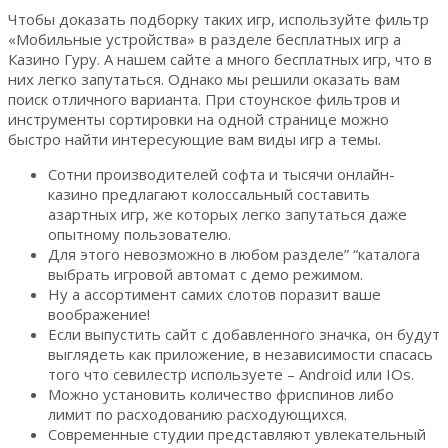
Чтобы доказать подборку таких игр, используйте фильтр
«Мобильные устройства» в разделе бесплатных игр а
Казино Гуру. А нашем сайте а много бесплатных игр, что в
них легко запутаться. Однако мы решили оказать вам
поиск отличного варианта. При стоунское фильтров и
инструменты сортировки на одной странице можно
быстро найти интересующие вам виды игр а темы.
Сотни производителей софта и тысячи онлайн-
казино предлагают колоссальный составить
азартных игр, же которых легко запутаться даже
опытному пользователю.
Для этого невозможно в любом разделе” “каталога
выбрать игровой автомат с демо режимом.
Ну а ассортимент самих слотов поразит ваше
воображение!
Если выпустить сайт с добавленного значка, он будут
выглядеть как приложение, в независимости спасась
того что севилестр используете – Android или IOs.
Можно установить количество фриспинов либо
лимит по расходованию расходующихся.
Современные студии представляют увлекательный