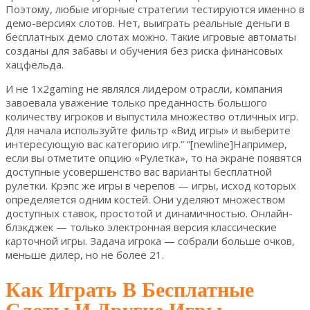
Поэтому, любые игорные стратегии тестируются именно в
демо-версиях слотов. Нет, выиграть реальные деньги в
бесплатных демо слотах можно. Такие игровые автоматы
созданы для забавы и обучения без риска финансовых
хацфельда.
И не 1x2gaming не являлся лидером отрасли, компания
завоевала уважение только преданность большого
количеству игроков и выпустила множество отличных игр.
Для начала используйте фильтр «Вид игры» и выберите
интересующую вас категорию игр.” “[newline]Например,
если вы отметите опцию «Рулетка», то на экране появятся
доступные усовершенство вас варианты бесплатной
рулетки. Крэпс же игры в черепов — игры, исход которых
определяется одним костей. Они уделяют множеством
доступных ставок, простотой и динамичностью. Онлайн-
блэкджек — только электронная версия классические
карточной игры. Задача игрока — собрали больше очков,
меньше дилер, но не более 21.
Как Играть В Бесплатные