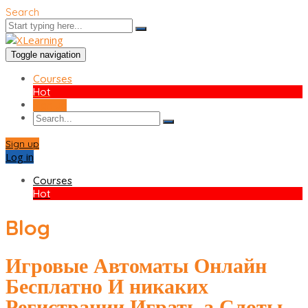
Search
Toggle navigation
Courses
Hot
Sign up
Sign up
Log in
Courses
Hot
Blog
Игровые Автоматы Онлайн
Бесплатно И никаких
Регистрации Играть а Слоты