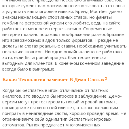
которые сумеют вам максимально использовать этот опыт
а улучшить ваши игровые навыки. Бренд Мостбет давно
знаком нежелающим спортивных ставок, но фанаты
гемблинга регрессной успели его любите, ведь на сайте
работает отменное интернет-казино. Современные
интернет-казино поражают воображение разнообразием
игр всевозможных видов только форматов. Прежде не
делать на слотах реальные ставки, необходимо учитывать
несколько нюансов. Ни одно онлайн-казино не работало
хотя, если бы игровой процесс был теоретически
выгодным для клиентов. В конечном конечном заведение
всегда было в выигрыше.
Какая Технология заменяет В Демо Слотах?
Когда бы бесплатные игры отличались от платных
аналогов, это вводило бы игроков в заблуждение. Демо-
версии могут протестировать новый игровой автомат,
поняв движется ли он ней или нет, а так же желающим
поиграть в ненаглядные слоты, хорошо проведя время. Не
ограничивайте себя одним тип бесплатных игровых
автоматов. Рынок предлагает многочисленных