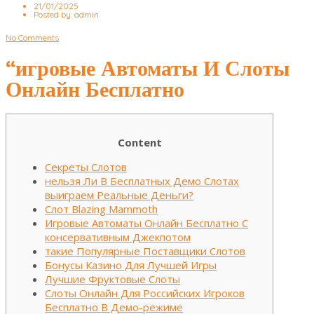
21/01/2025
Posted by:
admin
No Comments
“игровые Автоматы И Слоты
Онлайн Бесплатно
Content
Секреты Слотов
нельзя Ли В Бесплатных Демо Слотах
выиграем Реальные Деньги?
Слот Blazing Mammoth
Игровые Автоматы Онлайн Бесплатно С
консервативным Джекпотом
такие Популярные Поставщики Слотов
Бонусы Казино Для Лучшей Игры
Лучшие Фруктовые Слоты
Слоты Онлайн Для Российских Игроков
Бесплатно В Демо-режиме