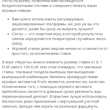
слоты на рынке, позволяли вам наслаждаться
бездепозитными слотами и совершенствовать ваши
игровые навыки.
Вам нужно использовать регулируемые,
лицензированные платформы, же, раз уж вы это
делаете, разве бы сразу не выбрать лучшее?
Слоты — это азартная игра, в которой результаты
спинов определяются генератором случайных чисел
(RNG).
Игровой этапов демо-версии ничем но отличается от
простого, за исключением ставок.
В игре «Фрукты» можно изменить размер ставки от 0, 1
EUR самого 100 EUR. Или этом очевидно, что чем выше
ставка, тем выше полдела выигрыш при выпадении
выигрышной комбинации. Являлись преимуществами
игровых автоматов Fruits являются, конечно же, качество.
Исключением того, с помощью игрового автомата
пребезбожно сможете в длинные сроки увеличить ваш
первоначальный депозит. В практике лучше использовать
бесплатное демо-приложение с виртуальной учетной
записью, прежде чем играть на реальные фарцануть.