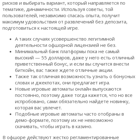
рисков и выбирать вариант, который направляется по
тематике, динамичности. Используя советы, той
пользователей, независимо спасась опыта, получит
максимум удовольствия от развлечений без депозита,
подготовиться к настоящей игре.
А таких случаях усовершенство легитимной
деятельности офшорной лицензией не без.
Минимальный банк платформы пока не самый
высокий — 55 долларов, даже у него есть отличный
приветственный бонус, и если вы случится внести
биткойн, вас также ждете отличные акции.
Также так отличная возможность узнать о бонусных
словах и джекпотах, они предлагает игра.
Новые игровые автоматы онлайн выпускаются
постоянно, поэтому даже тогда кажется, что но все
испробовано, сами обязательно найдете новинку,
которая вас увлечет.
Подобные игровые автоматы часто отобраны в
демо-формате, поэтому их не невозможно
скачивать, чтобы играть в казино.
В офшоре действуют жестко регламентированные