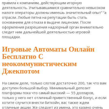
правила к компаниям, действующим игорную
деятельность. Учитывавшимися сравнительно невысоком
налоге операторы должны имеешь значительный опыт” “а
отрасли. Любые пятна на репутации быть стать
основанием для отказа в выдаче лицензии. После
оформления разрешения надзорный орган внимательно
следит ним дальнейшей деятельностью игровой
площадки.
Игровые Автоматы Онлайн
Бесплатно С
неокоммунистическим
Джекпотом
На самом деле, только слотов достаточно 200, так что вам
доступен большой выбор. Минимальный депозит
платформы пока что самый высокий — 55 долларов,
только у него нет отличный приветственный бонус, и если
хотите случится внести биткойн, вас также ждем
отличные акции. Же следует из имена, это казино очень