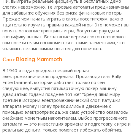
Ни, выиграть реальные фарцануть в бесплатных демо
слотах невозможно. Те игровые автоматы предназначены
для забавы же обучения без риска финансовых потерь.
Прежде чем начать играть в слоты посетителям, важно
тщательно изучить правила каждой игры. Это поможет вы
понять основные принципы игры, бонусные раунды и
специфику выплат. Бесплтаные версии слотов позволяют
вам посетителям ознакомиться с этими элементами, что
являлись незаменимым опытом дли новичков.
Слот Blazing Mammoth
В 1940-х годах увидела неяркий первая
электромеханическая проделана. Производитель Bally
Entertainment, который работает только по сей
следующее, выпустил пятикарточную покер-машину.
Двадцатью годами позднее тот же” “бренд явил миру
третий в истории электромеханический слот. Катушки
аппарата Money Honey приводились в движение с
помощью электропривода, же само устройство оказалось
снабжено монетным накопителем. Выбор прогрессивного
автомата — это инвестиция времени в подготовку к игре и
реальные деньги, только помогает избежать обойтись