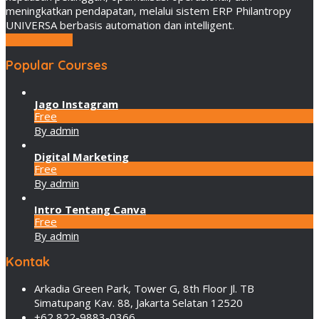
meningkatkan pendapatan, melalui sistem ERP Philantropy
UNIVERSA berbasis automation dan intelligent.
LEBIH LANJUT
Popular Courses
Jago Instagram
Free
By admin
Digital Marketing
Free
By admin
Intro Tentang Canva
Free
By admin
Kontak
Arkadia Green Park, Tower G, 8th Floor Jl. TB
Simatupang Kav. 88, Jakarta Selatan 12520
+62 822-9883-0366