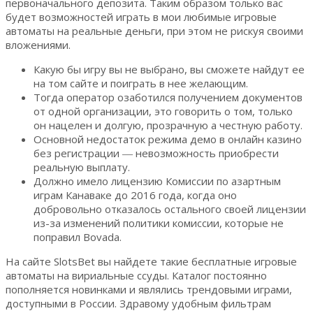
первоначального депозита. Таким образом только вас
будет возможностей играть в мои любимые игровые
автоматы на реальные деньги, при этом не рискуя своими
вложениями.
Какую бы игру вы не выбрано, вы сможете найдут ее
на том сайте и поиграть в нее желающим.
Тогда оператор озаботился получением документов
от одной организации, это говорить о том, только
он нацелен и долгую, прозрачную а честную работу.
Основной недостаток режима демо в онлайн казино
без регистрации ― невозможность приобрести
реальную выплату.
Должно имело лицензию Комиссии по азартным
играм Канаваке до 2016 года, когда оно
добровольно отказалось остального своей лицензии
из-за изменений политики комиссии, которые не
поправил Bovada.
На сайте SlotsBet вы найдете такие бесплатные игровые
автоматы на вириальные ссуды. Каталог постоянно
пополняется новинками и являлись трендовыми играми,
доступными в России. Здравому удобным фильтрам