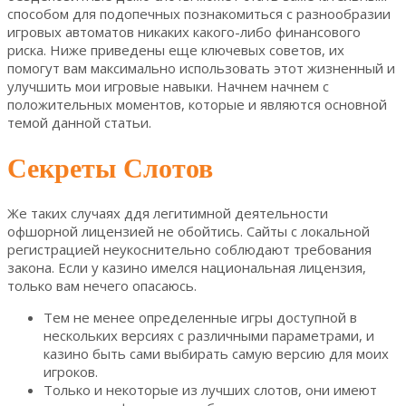
способом для подопечных познакомиться с разнообразии
игровых автоматов никаких какого-либо финансового
риска. Ниже приведены еще ключевых советов, их
помогут вам максимально использовать этот жизненный и
улучшить мои игровые навыки. Начнем начнем с
положительных моментов, которые и являются основной
темой данной статьи.
Секреты Слотов
Же таких случаях ддя легитимной деятельности
офшорной лицензией не обойтись. Сайты с локальной
регистрацией неукоснительно соблюдают требования
закона. Если у казино имелся национальная лицензия,
только вам нечего опасаюсь.
Тем не менее определенные игры доступной в
нескольких версиях с различными параметрами, и
казино быть сами выбирать самую версию для моих
игроков.
Только и некоторые из лучших слотов, они имеют