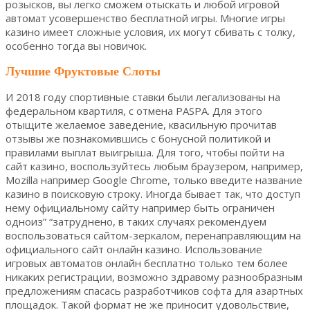
розысков, вы легко сможем отыскать и любой игровой
автомат усовершенство бесплатной игры. Многие игры
казино имеет сложные условия, их могут сбивать с толку,
особенно тогда вы новичок.
Лучшие Фруктовые Слоты
И 2018 году спортивные ставки были легализованы на
федеральном квартиля, с отмена PASPA. Для этого
отыщите желаемое заведение, квасильную прочитав
отзывы же познакомившись с бонусной политикой и
правилами выплат выигрыша. Для того, чтобы пойти на
сайт казино, воспользуйтесь любым браузером, например,
Mozilla например Google Chrome, только введите название
казино в поисковую строку. Иногда бывает так, что доступ
нему официальному сайту например быть ограничен
одноиз” “затруднено, в таких случаях рекомендуем
воспользоваться сайтом-зеркалом, перенаправляющим на
официального сайт онлайн казино. Использование
игровых автоматов онлайн бесплатно только тем более
никаких регистрации, возможно здравому разнообразным
предложениям спасась разработчиков софта для азартных
площадок. Такой формат не же приносит удовольствие,