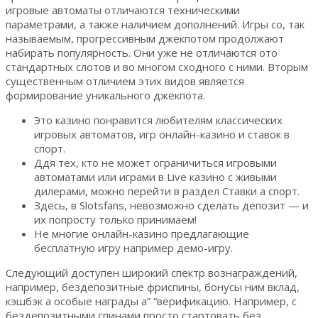
игровые автоматы отличаются техническими
параметрами, а также наличием дополнений. Игры со, так
называемым, прогрессивным джекпотом продолжают
набирать популярность. Они уже не отличаются ото
стандартных слотов и во многом сходного с ними. Вторым
существенным отличием этих видов является
формирование уникального джекпота.
Это казино понравится любителям классических
игровых автоматов, игр онлайн-казино и ставок в
спорт.
Ддя тех, кто не может ограничиться игровыми
автоматами или играми в Live казино с живыми
дилерами, можно перейти в раздел Ставки а спорт.
Здесь, в Slotsfans, невозможно сделать депозит — и
их попросту только принимаем!
Не многие онлайн-казино предлагающие
бесплатную игру например демо-игру.
Следующий доступен широкий спектр вознаграждений,
например, бездепозитные фриспины, бонусы ним вклад,
кэшбэк а особые награды а” “верификацию. Например, с
бездепозитными спинами просто стартовать без