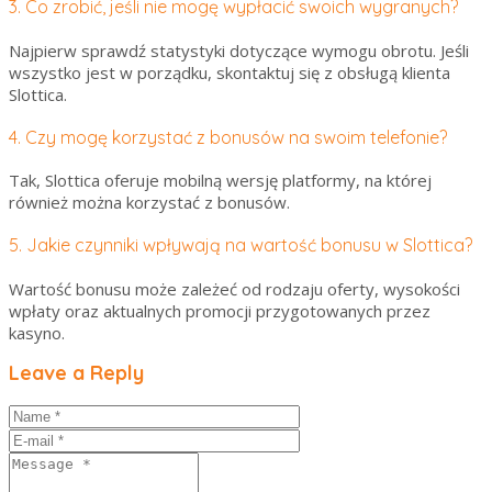
3. Co zrobić, jeśli nie mogę wypłacić swoich wygranych?
Najpierw sprawdź statystyki dotyczące wymogu obrotu. Jeśli
wszystko jest w porządku, skontaktuj się z obsługą klienta
Slottica.
4. Czy mogę korzystać z bonusów na swoim telefonie?
Tak, Slottica oferuje mobilną wersję platformy, na której
również można korzystać z bonusów.
5. Jakie czynniki wpływają na wartość bonusu w Slottica?
Wartość bonusu może zależeć od rodzaju oferty, wysokości
wpłaty oraz aktualnych promocji przygotowanych przez
kasyno.
Leave a Reply