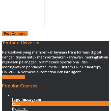
Tentang Universa
Perusahaan yang memberikan layanan transformasi digital
dengan tujuan untuk memberdayakan karyawan, meningkatkan
kepuasan pelanggan, optimalisasi operasional, dan
meningkatkan pendapatan, melalui sistem ERP Philantropy
UNIVERSA berbasis automation dan intelligent.
LEBIH LANJUT
Popular Courses
Jago Instagram
Free
By admin