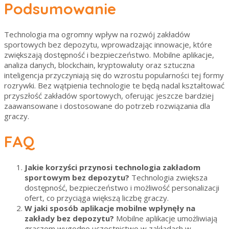
Podsumowanie
Technologia ma ogromny wpływ na rozwój zakładów
sportowych bez depozytu, wprowadzając innowacje, które
zwiększają dostępność i bezpieczeństwo. Mobilne aplikacje,
analiza danych, blockchain, kryptowaluty oraz sztuczna
inteligencja przyczyniają się do wzrostu popularności tej formy
rozrywki. Bez wątpienia technologie te będą nadal kształtować
przyszłość zakładów sportowych, oferując jeszcze bardziej
zaawansowane i dostosowane do potrzeb rozwiązania dla
graczy.
FAQ
Jakie korzyści przynosi technologia zakładom
sportowym bez depozytu?
Technologia zwiększa
dostępność, bezpieczeństwo i możliwość personalizacji
ofert, co przyciąga większą liczbę graczy.
W jaki sposób aplikacje mobilne wpłynęły na
zakłady bez depozytu?
Mobilne aplikacje umożliwiają
graczom wygodne uczestnictwo w zakładach w