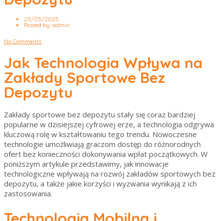
20/05/2025
Posted by:
admin
No Comments
Jak Technologia Wpływa na
Zakłady Sportowe Bez
Depozytu
Zakłady sportowe bez depozytu stały się coraz bardziej
popularne w dzisiejszej cyfrowej erze, a technologia odgrywa
kluczową rolę w kształtowaniu tego trendu. Nowoczesne
technologie umożliwiają graczom dostęp do różnorodnych
ofert bez konieczności dokonywania wpłat początkowych. W
poniższym artykule przedstawimy, jak innowacje
technologiczne wpływają na rozwój zakładów sportowych bez
depozytu, a także jakie korzyści i wyzwania wynikają z ich
zastosowania.
Technologia Mobilna i