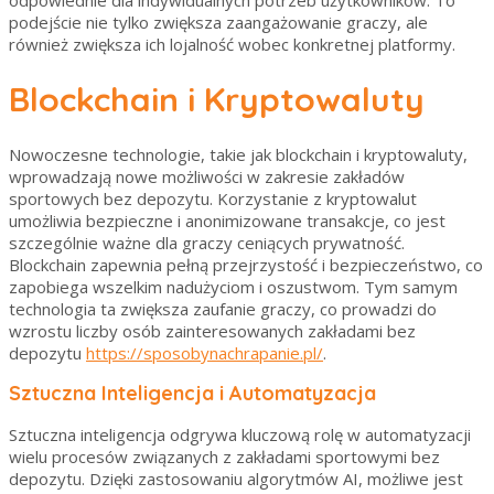
podejście nie tylko zwiększa zaangażowanie graczy, ale
również zwiększa ich lojalność wobec konkretnej platformy.
Blockchain i Kryptowaluty
Nowoczesne technologie, takie jak blockchain i kryptowaluty,
wprowadzają nowe możliwości w zakresie zakładów
sportowych bez depozytu. Korzystanie z kryptowalut
umożliwia bezpieczne i anonimizowane transakcje, co jest
szczególnie ważne dla graczy ceniących prywatność.
Blockchain zapewnia pełną przejrzystość i bezpieczeństwo, co
zapobiega wszelkim nadużyciom i oszustwom. Tym samym
technologia ta zwiększa zaufanie graczy, co prowadzi do
wzrostu liczby osób zainteresowanych zakładami bez
depozytu
https://sposobynachrapanie.pl/
.
Sztuczna Inteligencja i Automatyzacja
Sztuczna inteligencja odgrywa kluczową rolę w automatyzacji
wielu procesów związanych z zakładami sportowymi bez
depozytu. Dzięki zastosowaniu algorytmów AI, możliwe jest