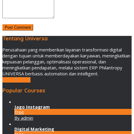
Tentang Universa
Perusahaan yang memberikan layanan transformasi digital
dengan tujuan untuk memberdayakan karyawan, meningkatkan
kepuasan pelanggan, optimalisasi operasional, dan
meningkatkan pendapatan, melalui sistem ERP Philantropy
UNIVERSA berbasis automation dan intelligent.
LEBIH LANJUT
Popular Courses
Jago Instagram
Free
By admin
Digital Marketing
Free