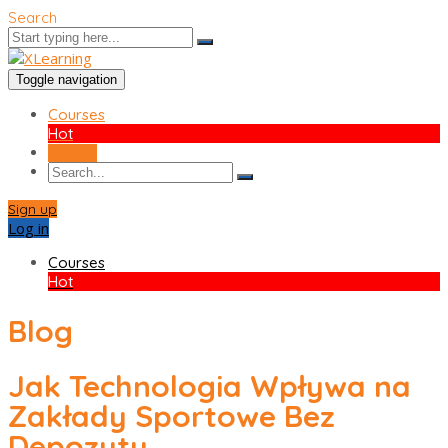
Search
Toggle navigation
Courses
Hot
Sign up
Sign up
Log in
Courses
Hot
Blog
Jak Technologia Wpływa na
Zakłady Sportowe Bez
Depozytu