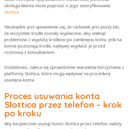
obsługa klienta może poprosić o jego zweryfikowanie
slottica
.
Niezbędne jest upewnienie się, że rachunek jest pusty lub,
że wszystkie środki zostały wypłacone, aby uniknąć
problemów z wypłatą środków po zamknięciu konta. Jeśli na
koncie pozostają środki, najlepiej wypłacić je przed
rozmową z konsultantem.
Dodatkowo, zaleca się sprawdzenie warunków korzystania z
platformy Slottica, które mogą wpływać na procedurę
usunięcia konta.
Proces usuwania konta
Slottica przez telefon – krok
po kroku
Aby bezpiecznie usunąć konto Slottica przez telefon, należy