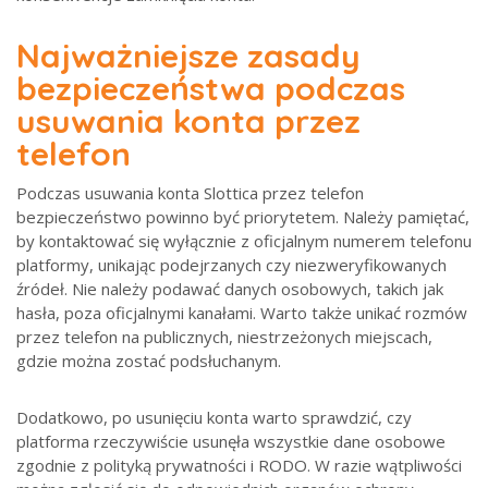
Najważniejsze zasady
bezpieczeństwa podczas
usuwania konta przez
telefon
Podczas usuwania konta Slottica przez telefon
bezpieczeństwo powinno być priorytetem. Należy pamiętać,
by kontaktować się wyłącznie z oficjalnym numerem telefonu
platformy, unikając podejrzanych czy niezweryfikowanych
źródeł. Nie należy podawać danych osobowych, takich jak
hasła, poza oficjalnymi kanałami. Warto także unikać rozmów
przez telefon na publicznych, niestrzeżonych miejscach,
gdzie można zostać podsłuchanym.
Dodatkowo, po usunięciu konta warto sprawdzić, czy
platforma rzeczywiście usunęła wszystkie dane osobowe
zgodnie z polityką prywatności i RODO. W razie wątpliwości