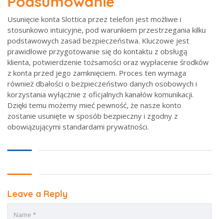
Podsumowanie
Usunięcie konta Slottica przez telefon jest możliwe i
stosunkowo intuicyjne, pod warunkiem przestrzegania kilku
podstawowych zasad bezpieczeństwa. Kluczowe jest
prawidłowe przygotowanie się do kontaktu z obsługą
klienta, potwierdzenie tożsamości oraz wypłacenie środków
z konta przed jego zamknięciem. Proces ten wymaga
również dbałości o bezpieczeństwo danych osobowych i
korzystania wyłącznie z oficjalnych kanałów komunikacji.
Dzięki temu możemy mieć pewność, że nasze konto
zostanie usunięte w sposób bezpieczny i zgodny z
obowiązującymi standardami prywatności.
Leave a Reply