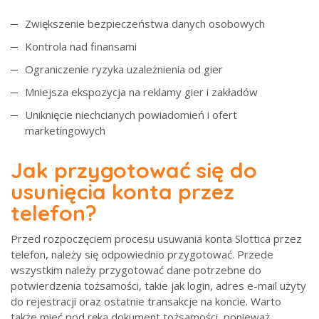
Zwiększenie bezpieczeństwa danych osobowych
Kontrola nad finansami
Ograniczenie ryzyka uzależnienia od gier
Mniejsza ekspozycja na reklamy gier i zakładów
Uniknięcie niechcianych powiadomień i ofert
marketingowych
Jak przygotować się do
usunięcia konta przez
telefon?
Przed rozpoczęciem procesu usuwania konta Slottica przez
telefon, należy się odpowiednio przygotować. Przede
wszystkim należy przygotować dane potrzebne do
potwierdzenia tożsamości, takie jak login, adres e-mail użyty
do rejestracji oraz ostatnie transakcje na koncie. Warto
także mieć pod ręką dokument tożsamości, ponieważ