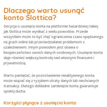
Dlaczego warto usunąć
konto Slottica?
Decyzja o usunięciu konta na platformie hazardowej takiej
jak Slottica może wynikać z wielu powodów. Przede
wszystkim może to być chęć ograniczenia czasu spędzanego
na grach online lub przeciwdziałanie problemom z
uzależnieniem. Innym powodem jest obawa o
bezpieczeństwo swoich danych osobowych. Usunięcie konta
daje również większą kontrolę nad własnymi finansami i
prywatnością.
Warto pamiętać, że pozostawienie nieaktywnego konta
może wiązać się z ryzykiem utraty danych lub niechcianych
transakcji. Dlatego dokładne zamknięcie konta gwarantuje
spokój ducha.
Korzyści płynące z usunięcia konta: