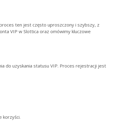
 proces ten jest często uproszczony i szybszy, z
 konta VIP w Slottica oraz omówimy kluczowe
a do uzyskania statusu VIP. Proces rejestracji jest
 korzyści.