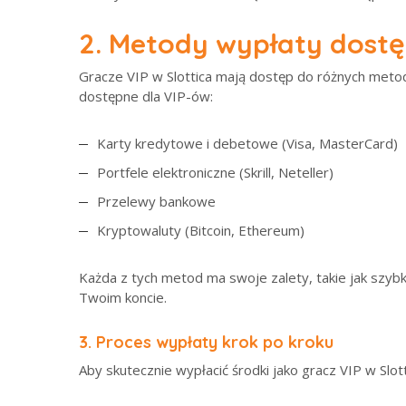
2. Metody wypłaty dostę
Gracze VIP w Slottica mają dostęp do różnych metod
dostępne dla VIP-ów:
Karty kredytowe i debetowe (Visa, MasterCard)
Portfele elektroniczne (Skrill, Neteller)
Przelewy bankowe
Kryptowaluty (Bitcoin, Ethereum)
Każda z tych metod ma swoje zalety, takie jak szyb
Twoim koncie.
3. Proces wypłaty krok po kroku
Aby skutecznie wypłacić środki jako gracz VIP w Slo