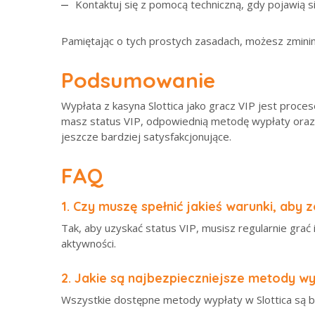
Kontaktuj się z pomocą techniczną, gdy pojawią si
Pamiętając o tych prostych zasadach, możesz zmin
Podsumowanie
Wypłata z kasyna Slottica jako gracz VIP jest proc
masz status VIP, odpowiednią metodę wypłaty oraz
jeszcze bardziej satysfakcjonujące.
FAQ
1. Czy muszę spełnić jakieś warunki, aby 
Tak, aby uzyskać status VIP, musisz regularnie grać
aktywności.
2. Jakie są najbezpieczniejsze metody wy
Wszystkie dostępne metody wypłaty w Slottica są bezp