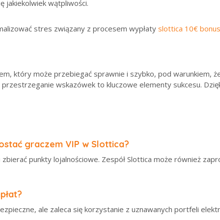
ę jakiekolwiek wątpliwości.
imalizować stres związany z procesem wypłaty
slottica 10€ bonu
esem, który może przebiegać sprawnie i szybko, pod warunkiem, ż
 przestrzeganie wskazówek to kluczowe elementy sukcesu. Dzię
zostać graczem VIP w Slottica?
 i zbierać punkty lojalnościowe. Zespół Slottica może również za
płat?
ieczne, ale zaleca się korzystanie z uznawanych portfeli elektroni