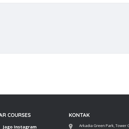
AR COURSES
KONTAK
Arkadia Green Park, Tower 
Jago Instagram