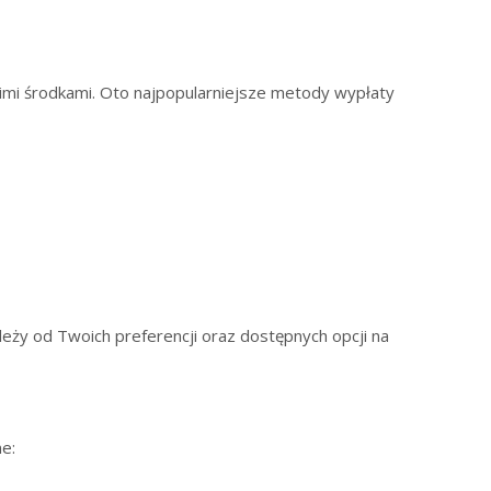
imi środkami. Oto najpopularniejsze metody wypłaty
eży od Twoich preferencji oraz dostępnych opcji na
e: