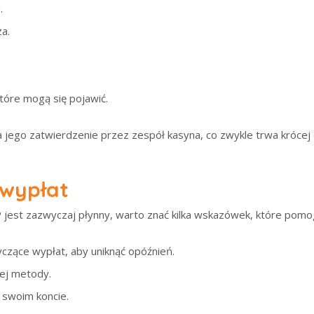
.
za.
tóre mogą się pojawić.
a jego zatwierdzenie przez zespół kasyna, co zwykle trwa krócej 
 wypłat
IP jest zazwyczaj płynny, warto znać kilka wskazówek, które pomo
czące wypłat, aby uniknąć opóźnień.
ej metody.
a swoim koncie.